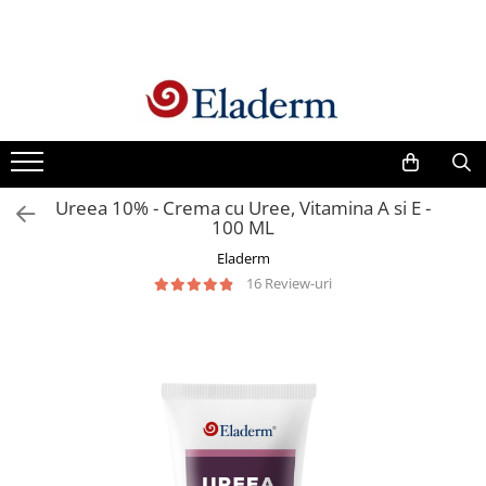
Produse
Vezi toate produsele
Creme cu protectie solara
Produse Antirid
Ureea 10% - Crema cu Uree, Vitamina A si E -
Produse Hidratante
100 ML
Produse Anticuperozice /
Eladerm
Antirozacee
16 Review-uri
Produse Anti sebum
Produse Antiacnee
Creme contur ochi
Seruri
Produse Par si Scalp
Lotiuni tonice