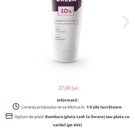
Produse pentru curatare
Creme Emoliente
Creme cu Uree
Produse pentru pete pigmentare
Evidence skincare
Pachete
27,00 Lei
Informatii:
Livrarea produsului se va efectua in
1-5 zile lucrătoare.
Opțiuni de plată:
Ramburs (plata cash la livrare) sau plata cu
cardul (pe site)