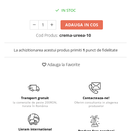
IN STOC
ADAUGA IN COS
Cod Produs:
crema-ureea-10
La achizitionarea acestui produs primiti
1
punct de fidelitate
Adauga la Favorite
Transport gratuit
Contacteaza-ne!
la comenzile de peste 200RON,
Oferim consultanta in alegerea
livrate în România
produselor
Livram international
Produse fara parabeni