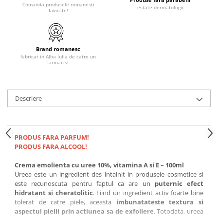
Comanda produsele romanesti
testate dermatologic
favorite!
Brand romanesc
fabricat in Alba Iulia de catre un
farmacist
Descriere
PRODUS FARA PARFUM!
PRODUS FARA ALCOOL!
Crema emolienta cu uree 10%, vitamina A si E – 100ml
Ureea este un ingredient des intalnit in produsele cosmetice si
este recunoscuta pentru faptul ca are un
puternic efect
hidratant si cheratolitic
. Fiind un ingredient activ foarte bine
tolerat de catre piele, aceasta
imbunatateste textura si
aspectul pielii prin actiunea sa de exfoliere
. Totodata, ureea