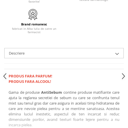
favorite!
Brand romanesc
fabricat in Alba Iulia de catre un
farmacist
Descriere
PRODUS FARA PARFUM!
PRODUS FARA ALCOOL!
Gama de produse
AntiSebum
contine
produse matifiante care
ajuta la reglarea secretiei de sebum
cu care se confrunta tenul
mixt sau tenul gras dar care
asigura in acelasi timp hidratarea
de
care are nevoie pielea pentru a se mentine sanatoasa. Acestea
elimina luciul inestetic, aspectul de ten incarcat si reduc
dimensiunile porilor
, avand texturi foarte lejere pentru a nu
incarca pielea.