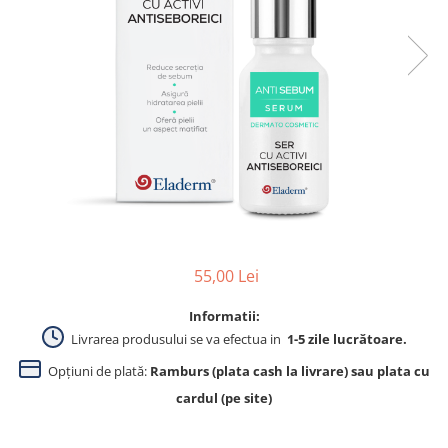
Produse pentru curatare
Creme Emoliente
Creme cu Uree
Produse pentru pete pigmentare
Evidence skincare
Pachete
55,00 Lei
Informatii:
Livrarea produsului se va efectua in
1-5 zile lucrătoare.
Opțiuni de plată:
Ramburs (plata cash la livrare) sau plata cu
cardul (pe site)