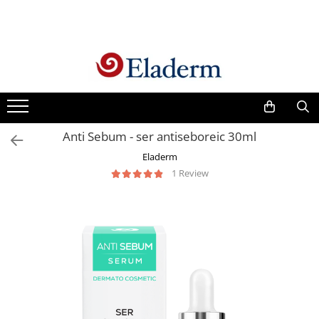
Produse
Vezi toate produsele
Creme cu protectie solara
Produse Antirid
Anti Sebum - ser antiseboreic 30ml
Produse Hidratante
Eladerm
Produse Anticuperozice /
1 Review
Antirozacee
Produse Anti sebum
Produse Antiacnee
Creme contur ochi
Seruri
Produse Par si Scalp
Lotiuni tonice