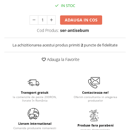
IN STOC
ADAUGA IN COS
Cod Produs:
ser-antisebum
La achizitionarea acestui produs primiti
2
puncte de fidelitate
Adauga la Favorite
Transport gratuit
Contacteaza-ne!
la comenzile de peste 200RON,
Oferim consultanta in alegerea
livrate în România
produselor
Livram international
Produse fara parabeni
Comanda produsele romanesti
testate dermatologic