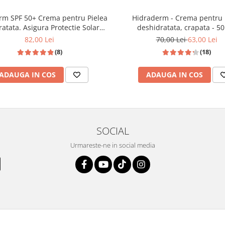
0+ Crema pentru Pielea
rocese reparatoare, cum ar fi cele
Hidraderm - Crema pentru 
atata. Asigura Protectie Solara
 sau arsurilor.
deshidratata, crapata - 5
Ridicata - 50 ML
mắrul 1 al radicalilor liberi de la
82,00 Lei
70,00 Lei
63,00 Lei
luarea din mediul inconjurator sau
(8)
(18)
vitamina E impiedica procesul de
ADAUGA IN COS
ADAUGA IN COS
pielea iritata, un efect hidratant
de protectie impotriva razelor
uri biocompatibile care contribuie
SOCIAL
intens si de lungă durata
Urmareste-ne in social media
steia