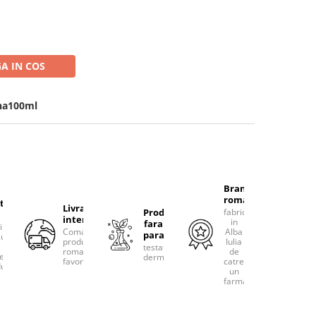
A IN COS
na100ml
Brand
romanesc
tacteaza-
Livram
Produse
fabricat
international
in
fara
rim
Comanda
Alba
parabeni
ultanta
produsele
Iulia
testate
romanesti
de
erea
dermatologic
favorite!
catre
uselor
un
farmacist