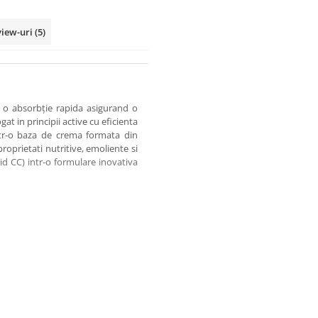
view-uri
(5)
i o absorbţie rapida asigurand o
at in principii active cu eficienta
ntr-o baza de crema formata din
oprietati nutritive, emoliente si
d CC) intr-o formulare inovativa
a intensa si de lunga durata
factori agresivi precum sapunuri,
at