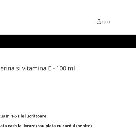
0,00
erina si vitamina E - 100 ml
tua in
1-5 zile lucrătoare.
ta cash la livrare) sau plata cu cardul (pe site)