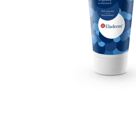
Produse pentru curatare
Creme Emoliente
Creme cu Uree
Produse pentru pete pigmentare
Evidence skincare
Pachete