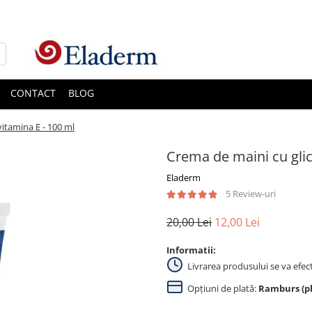
CONTACT
BLOG
vitamina E - 100 ml
Crema de maini cu glic
Eladerm
5 Review-uri
20,00 Lei
12,00 Lei
Informatii:
Livrarea produsului se va efec
Opțiuni de plată:
Ramburs (pla