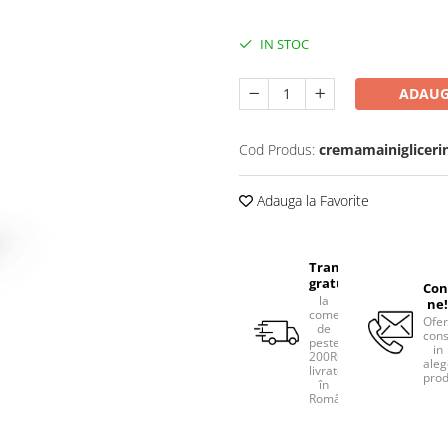
IN STOC
ADAUG
Cod Produs:
cremamainigliceri
Adauga la Favorite
Transport
gratuit
Con
la
ne!
comenzile
Ofe
de
cons
peste
in
200RON,
aleg
livrate
prod
în
România