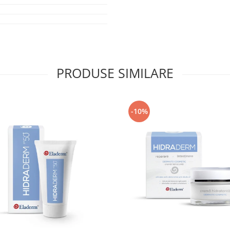
ciune si compromiterea functiei de
te esentiala in afectiunile pielii
xemplu xeroza mainilor care apare
PRODUSE SIMILARE
tori agresivi precum sapunuri,
tante care produc uscaciune sau
 de o eficienta dovedita, crema de
era a pielii, protejand-o impotriva
-10%
ce la nivelul pielii:
perior al epidermului (stratum
prietatilor mecanice ale acesteia