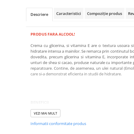
Caracteristici
Compoziție produs
Re
Descriere
PRODUS FARA ALCOOL!
Crema cu glicerina, si vitamina E are o textura usoara s
hidratare intensa a mainilor. Se remarca prin continutul bog
dovedita, precum glicerina si vitamina E, incorporate i
unturi de shea si cacao, produse naturale cu importante pr
reparatoare. Contine, de asemenea, un ulei natural (Emoli
care si-a demonstrat eficienta in studii de hidratare.
BENEFICII
- contine principii active cu actiune emolienta si hidratant
VEZI MAI MULT
- este hipoalergenica
Informatii conformitate produs
- reface functia de bariera a pielii afectate de diversi 
dezinfectanti, produse de curaaare sau de aerul rece si usc