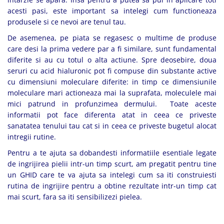
acesti pasi, este important sa intelegi cum functioneaza
produsele si ce nevoi are tenul tau.
De asemenea, pe piata se regasesc o multime de produse
care desi la prima vedere par a fi similare, sunt fundamental
diferite si au cu totul o alta actiune. Spre deosebire, doua
seruri cu acid hialuronic pot fi compuse din substante active
cu dimensiuni moleculare diferite: in timp ce dimensiunile
moleculare mari actioneaza mai la suprafata, moleculele mai
mici patrund in profunzimea dermului. Toate aceste
informatii pot face diferenta atat in ceea ce priveste
sanatatea tenului tau cat si in ceea ce priveste bugetul alocat
intregii rutine.
Pentru a te ajuta sa dobandesti informatiile esentiale legate
de ingrijirea pielii intr-un timp scurt, am pregatit pentru tine
un GHID care te va ajuta sa intelegi cum sa iti construiesti
rutina de ingrijire pentru a obtine rezultate intr-un timp cat
mai scurt, fara sa iti sensibilizezi pielea.