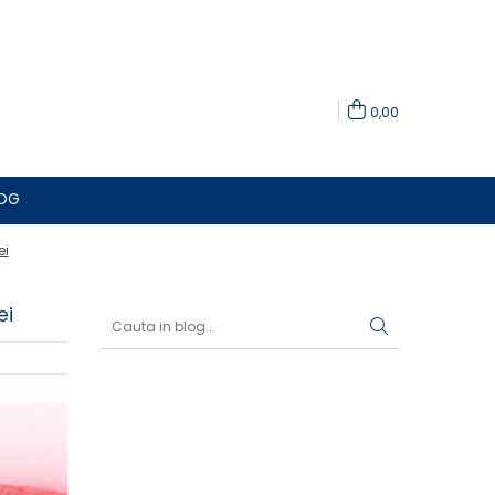
0,00
OG
ei
ei