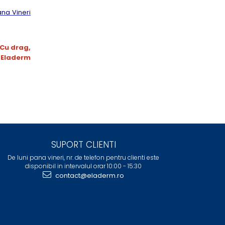
ana Vineri
Cu drag,
 Eladerm
SUPORT CLIENTI
De luni pana vineri, nr. de telefon pentru clienti este
disponibil in intervalul orar 10:00 - 15:30
contact@eladerm.ro