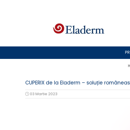
Produse
Vezi toate produsele
Creme cu protectie solara
Produse Antirid
P
Produse Hidratante
Produse Anticuperozice /
H
Antirozacee
Produse Anti sebum
CUPERIX de la Eladerm – soluție româneas
Produse Antiacnee
03 Martie 2023
Creme contur ochi
Seruri
Produse Par si Scalp
Lotiuni tonice
Produse pentru curatare