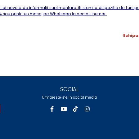
i ai nevoie de informatii suplimentare, iti stam la dispozitie de Luni p
504 sau printr-un mesaj pe Whatsapp la acelasi numar.
Echipa
SOCIAL
Urmareste-ne in social media