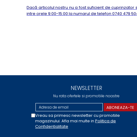
Dacă articolul nostru nu a fost suficient de cuprinzator s
intre orele 9:00-15:00 la numarul de telefon 0740 479 
NEWSLETTER
Nu rata ofertele si promotiile noastre
Vreau sa primesc newsletter cu promotiile
magazinului. Afla mai multe in
Politica de
Confidentialitate