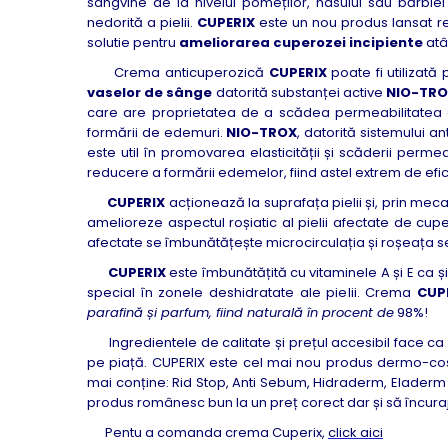
sangvine de la nivelul pomeților, nasului sau bărbiei
nedorită a pielii.
CUPERIX
este un nou produs lansat 
solutie pentru
ameliorarea cuperozei incipiente
atât
Crema anticuperozică
CUPERIX
poate fi utilizată
vaselor de sânge
datorită substanței active
NIO-TR
care are proprietatea de a scădea permeabilitatea ca
formării de edemuri.
NIO-TROX
, datorită sistemului an
este util în promovarea elasticității și scăderii permea
reducere a formării edemelor, fiind astel extrem de efi
CUPERIX
acționează la suprafața pielii și, prin meca
amelioreze aspectul roșiatic al pielii afectate de cuper
afectate se îmbunătățește microcirculația și roșeața se 
CUPERIX
este îmbunătățită cu vitaminele A și E ca și
special în zonele deshidratate ale pielii. Crema
CUP
parafină și parfum, fiind naturală în procent de
98%!
Ingredientele de calitate și prețul accesibil face c
pe piață. CUPERIX este cel mai nou produs dermo-cos
mai conține: Rid Stop, Anti Sebum, Hidraderm, Eladerm
produs românesc bun la un preț corect dar și să încuraj
Pentu a comanda crema Cuperix,
click aici