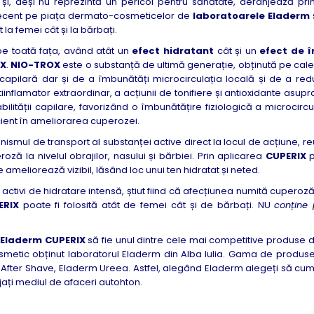
 și, deși nu reprezintă un pericol pentru sănătate, deranjează pri
recent pe piața dermato-cosmeticelor de
laboratoarele Eladerm
 la femei cât și la bărbați.
 pe toată fața, având atât un
efect hidratant
cât și un
efect de î
OX
.
NIO-TROX
este o substanță de ultimă generație, obținută pe cale
pilară dar și de a îmbunătăți microcirculația locală și de a redu
tiinflamator extraordinar, a acțiunii de tonifiere și antioxidante asupr
bilității capilare, favorizând o îmbunătățire fiziologică a microcircul
cient în ameliorarea cuperozei.
nismul de transport al substanței active direct la locul de acțiune, r
oză la nivelul obrajilor, nasului și bărbiei. Prin aplicarea
CUPERIX
p
ameliorează vizibil, lăsând loc unui ten hidratat și neted.
 activi de hidratare intensă, știut fiind că afecțiunea numită cuperoz
ERIX
poate fi folosită atât de femei cât și de bărbați. NU
conține 
a
Eladerm CUPERIX
să fie unul dintre cele mai competitive produse 
metic obținut laboratorul Eladerm din Alba Iulia. Gama de produs
 After Shave, Eladerm Ureea. Astfel, alegând Eladerm alegeți să cu
ați mediul de afaceri autohton.