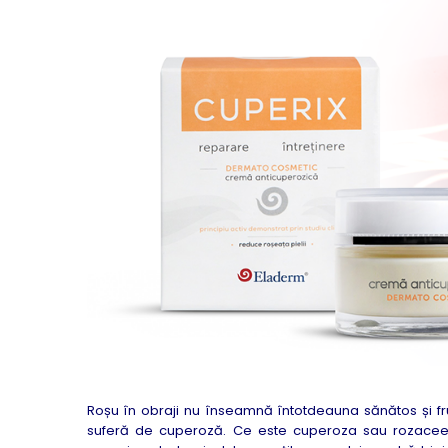
Creme Emoliente
Creme cu Uree
Produse pentru pete pigmentare
Evidence skincare
Pachete
Roșu în obraji nu înseamnă întotdeauna sănătos și f
suferă de cuperoză. Ce este cuperoza sau rozaceea?