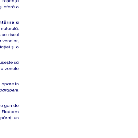
n roșeața
și oferă o
ntărire a
 naturală,
ce riscul
a venelor,
ației și o
eușește să
e zonele
ă apare în
parabeni,
de gen de
e Eladerm
mpărați un