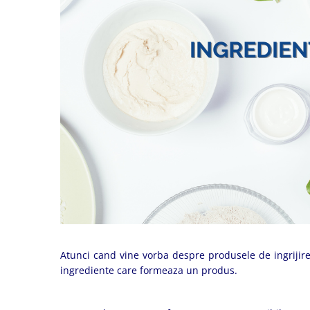
Produse pentru curatare
Creme Emoliente
Creme cu Uree
Produse pentru pete pigmentare
Evidence skincare
Pachete
Atunci cand vine vorba despre produsele de ingrijire
ingrediente care formeaza un produs.