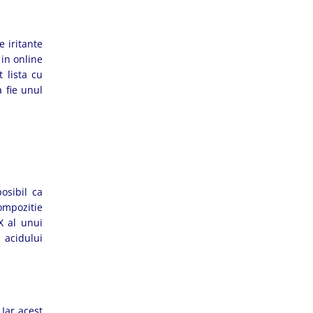
e iritante
 in online
 lista cu
 fie unul
osibil ca
compozitie
 X al unui
 acidului
Iar acest