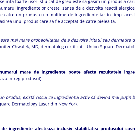
e irita foarte usor, stiu cat de greu este sa gasim un produs a caru
arul ingredientelor creste, sansa de a dezvolta reactii alergice 
 de catre un produs cu o multime de ingrediente iar in timp, acest
 gasirea unui produs care sa fie acceptat de catre pielea ta.
este mai mare probabilitatea de a dezvolta iritații sau dermatite 
nnifer Chwalek, MD, dermatolog certificat - Union Square Dermatol
numarul mare de ingrediente poate afecta rezultatele ingred
eaza intreg produsul).
n produs, există riscul ca ingredientul activ să devină mai puțin b
Square Dermatology Laser din New York.
e ingrediente afecteaza inclusiv stabilitatea produsului cos