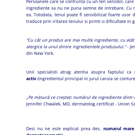
Persoanele care se confrunta cu un ten sensibil, care s
ingrediente sa nu ne puna semne de intrebare. Cu num
ea. Totodata, tenul poate fi sensibilizat foarte usor
traduce prin iritarea tenului si printr-o dificultate in
“Cu cât un produs are mai multe ingrediente, cu atât 
alergice la unul dintre ingredientele produsului.”
- Je
din New York.
Unii specialisti atrag atentia asupra faptului ca
activ
(ingredientul principal in jurul caruia se contur
„Pe măsură ce creșteți numărul de ingrediente dintr-u
Jennifer Chwalek, MD, dermatolog certificat - Union 
Desi nu ne este explicat prea des,
numarul mare d