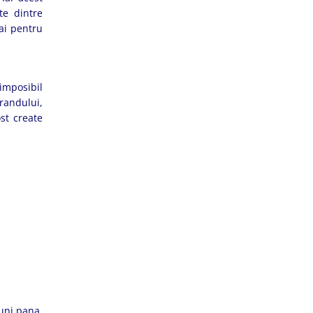
te dintre
ai pentru
 imposibil
randului,
st create
Luni pana