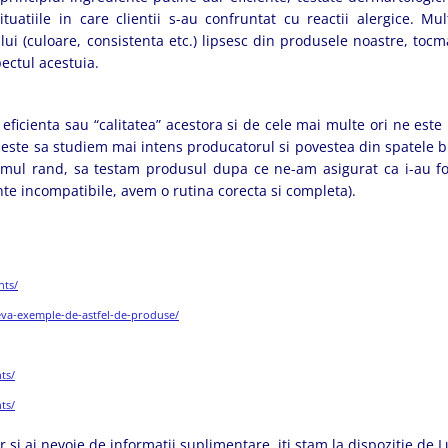
uatiile in care clientii s-au confruntat cu reactii alergice. Mul
ui (culoare, consistenta etc.) lipsesc din produsele noastre, tocm
ectul acestuia.
eficienta sau “calitatea” acestora si de cele mai multe ori ne este
 este sa studiem mai intens producatorul si povestea din spatele b
ultimul rand, sa testam produsul dupa ce ne-am asigurat ca i-au fo
nte incompatibile, avem o rutina corecta si completa).
nts/
ceva-exemple-de-astfel-de-produse/
ts/
ts/
r si ai nevoie de informatii suplimentare, iti stam la dispozitie de 