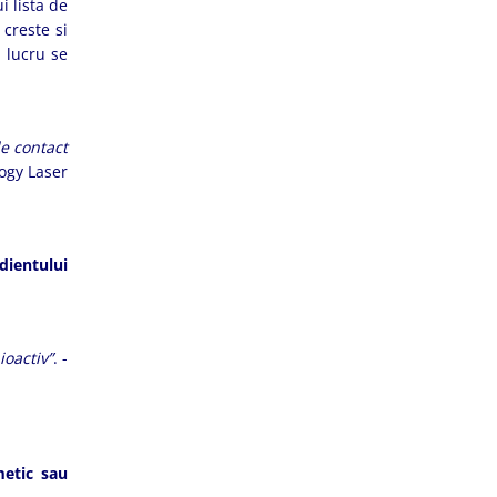
i lista de
creste si
 lucru se
de contact
ogy Laser
ientului
ioactiv”
. -
metic sau