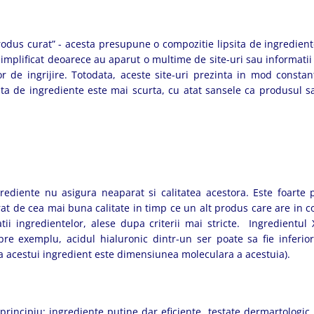
rodus curat” - acesta presupune o compozitie lipsita de ingredient
a simplificat deoarece au aparut o multime de site-uri sau informatii
 de ingrijire. Totodata, aceste site-uri prezinta in mod constant
sta de ingrediente este mai scurta, cu atat sansele ca produsul sa
diente nu asigura neaparat si calitatea acestora. Este foarte p
rat de cea mai buna calitate in timp ce un alt produs care are in 
atii ingredientelor, alese dupa criterii mai stricte. Ingredientul
pre exemplu, acidul hialuronic dintr-un ser poate sa fie inferior
liza acestui ingredient este dimensiunea moleculara a acestuia).
incipiu: ingrediente putine dar eficiente, testate dermartologic. 