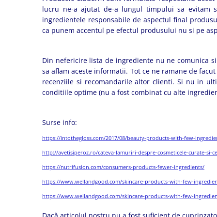
lucru ne-a ajutat de-a lungul timpului sa evitam sit
ingredientele responsabile de aspectul final produsul
ca punem accentul pe efectul produsului nu si pe asp
Din nefericire lista de ingrediente nu ne comunica si 
sa aflam aceste informatii. Tot ce ne ramane de facut
recenziile si recomandarile altor clienti. Si nu in 
conditiile optime (nu a fost combinat cu alte ingredie
Surse info:
https://intothegloss.com/2017/08/beauty-products-with-few-ingredie
http://avetisiperoz.ro/cateva-lamuriri-despre-cosmeticele-curate-si-
https://nutrifusion.com/consumers-products-fewer-ingredients/
https://www.wellandgood.com/skincare-products-with-few-ingredien
https://www.wellandgood.com/skincare-products-with-few-ingredien
Dacă articolul nostru nu a fost suficient de cuprinzato