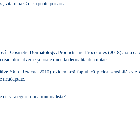
izi, vitamina C etc.) poate provoca:
los în Cosmetic Dermatology: Products and Procedures (2018) arată că 
ei reacțiilor adverse și poate duce la dermatită de contact.
ve Skin Review, 2010) evidențiază faptul că pielea sensibilă este 
ce neadaptate.
 ce să alegi o rutină minimalistă?