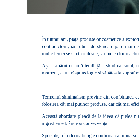
În ultimii ani, piața produselor cosmetice a explo
contradictorii, iar rutina de skincare pare mai d
multe femei se simt copleșite, iar pielea lor reacți
Așa a apărut o nouă tendință – skinimalismul, o a
moment, ci un răspuns logic și sănătos la supraîncă
Termenul skinimalism provine din combinarea cuvin
folosirea cât mai puținor produse, dar cât mai efici
Această abordare pleacă de la ideea că pielea nu 
ingrediente blânde și consecvență.
Specialiștii în dermatologie confirmă că rutina su