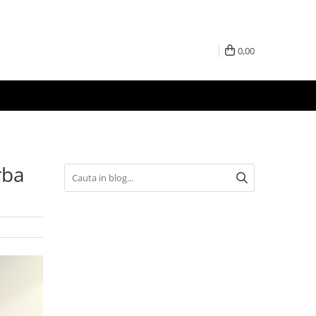
0,00
rba