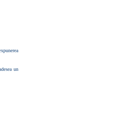
expunerea 
adesea un 