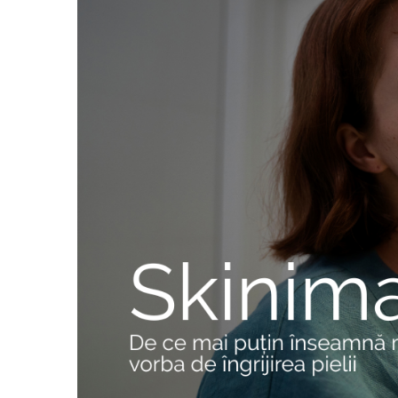
Produse pentru curatare
Creme Emoliente
Creme cu Uree
Produse pentru pete pigmentare
Evidence skincare
Pachete