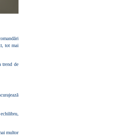
comandări 
, tot mai 
 trend de 
curajează 
chilibru, 
ai multor 