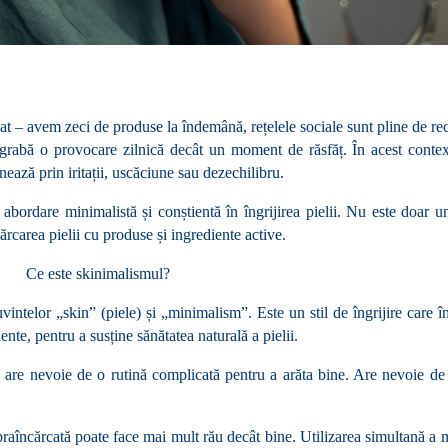
dat – avem zeci de produse la îndemână, rețelele sociale sunt pline de re
egrabă o provocare zilnică decât un moment de răsfăț. În acest context
onează prin iritații, uscăciune sau dezechilibru.
bordare minimalistă și conștientă în îngrijirea pielii. Nu este doar un
rcarea pielii cu produse și ingrediente active.
Ce este skinimalismul?
telor „skin” (piele) și „minimalism”. Este un stil de îngrijire care în
ente, pentru a susține sănătatea naturală a pielii.
are nevoie de o rutină complicată pentru a arăta bine. Are nevoie de e
praîncărcată poate face mai mult rău decât bine. Utilizarea simultană a m