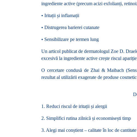
ingrediente active (precum acizi exfolianți, retino
•
Iritații și inflamații
•
Distrugerea barierei cutanate
•
Sensibilizare pe termen lung
Un articol publicat de dermatologul Zoe D. Drae
excesivă la ingrediente active crește riscul apariți
O cercetare condusă de Zhai & Maibach (Sensiti
rezultat al utilizării exagerate de produse cosmeti
De
1.
Reduci riscul de iritații și alergii
2.
Simplifici rutina zilnică și economisești timp
3.
Alegi mai conștient – calitate în loc de cantitate