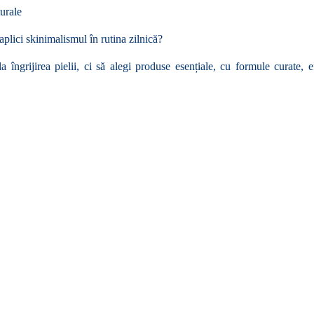
turale
plici skinimalismul în rutina zilnică?
ngrijirea pielii, ci să alegi produse esențiale, cu formule curate, efi