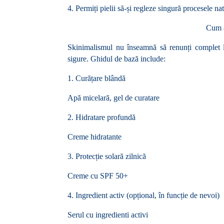
4.
Permiți pielii să-și regleze singură procesele na
Cum a
Skinimalismul nu înseamnă să renunți complet la î
sigure. Ghidul de bază include:
1. Curățare blândă
Apă micelară, gel de curatare
2. Hidratare profundă
Creme hidratante
3. Protecție solară zilnică
Creme cu SPF 50+
4. Ingredient activ (opțional, în funcție de nevoi)
Serul cu ingredienti activi