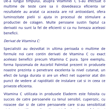
De-a lungul timpului, asupra Vitaminei C s-au efectuat o
multime de teste care sa ii dovedeasca eficienta iar
rezultatele au aratat ca aceasta are rol antioxidant, ofera
luminozitate pielii si ajuta in procesul de stimulare a
productiei de colagen. Multe persoane sustin faptul ca
derivatii nu sunt la fel de eficienti si ca nu livreaza aceleasi
beneficii.
Derivat de Vitamina C:
Specialistii au dezvoltat in ultima perioada o multime de
formule noi care contin derivati de Vitamina C cu exact
aceleasi beneficii precum Vitamina C pura. Spre exemplu,
forma lipozomala de Ascorbil Palmitat prezent in produsele
noastre prezinta o penetrare excelenta la nivel cutanat, un
efect de lunga durata si are un efect net superior atat din
punct de vedere al rapiditatii de instalare cat si in ceea ce
priveste eficienta.
Vitamina C utilizata in produsele Eladerm este folosita cu
succes de catre persoanele cu tenul sensibil, cuperozic, cu
rozacee dar si de catre persoanele care si-au sensibilizat