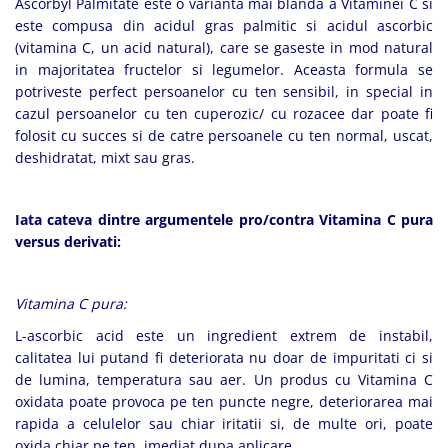
Ascorbyl Palmitate este o varianta mai blanda a Vitaminei C si
este compusa din acidul gras palmitic si acidul ascorbic
(vitamina C, un acid natural), care se gaseste in mod natural
in majoritatea fructelor si legumelor. Aceasta formula se
potriveste perfect persoanelor cu ten sensibil, in special in
cazul persoanelor cu ten cuperozic/ cu rozacee dar poate fi
folosit cu succes si de catre persoanele cu ten normal, uscat,
deshidratat, mixt sau gras.
Iata cateva dintre argumentele pro/contra Vitamina C pura
versus derivati:
Vitamina C pura:
L-ascorbic acid este un ingredient extrem de instabil,
calitatea lui putand fi deteriorata nu doar de impuritati ci si
de lumina, temperatura sau aer. Un produs cu Vitamina C
oxidata poate provoca pe ten puncte negre, deteriorarea mai
rapida a celulelor sau chiar iritatii si, de multe ori, poate
oxida chiar pe ten, imediat dupa aplicare.