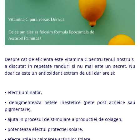
Produse pentru curatare
Creme Emoliente
Creme cu Uree
Produse pentru pete pigmentare
Evidence skincare
Pachete
Despre cat de eficienta este Vitamina C pentru tenul nostru s-
a discutat in repetate randuri si nu mai este un secret. Nu
doar ca este un antioxidant extrem de util dar are si:
• efect iluminator,
• depigmenteaza petele inestetice (pete post acneice sau
pigmentare),
• ajuta in procesul de stimulare a productiei de colagen,
• potenteaza efectul protectiei solare,
• efecte utile in calmarea arsurilor solare.