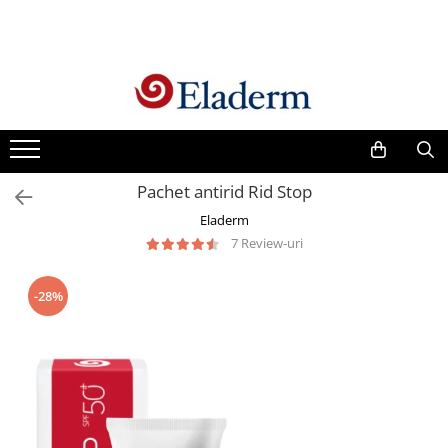
Produse
Vezi toate produsele
Creme cu protectie solara
Produse Antirid
Pachet antirid Rid Stop
Produse Hidratante
Eladerm
Produse Anticuperozice /
7 Review-uri
Antirozacee
Produse Anti sebum
-28%
Produse Antiacnee
Creme contur ochi
Seruri
Produse Par si Scalp
Lotiuni tonice