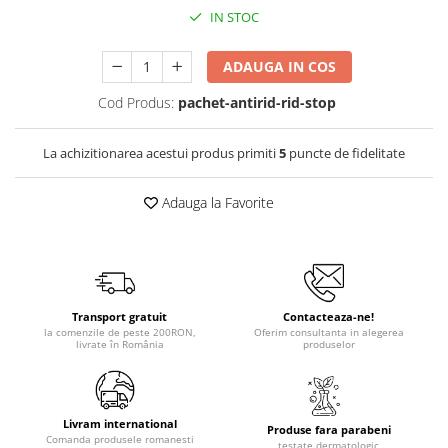
IN STOC
ADAUGA IN COS
Cod Produs:
pachet-antirid-rid-stop
La achizitionarea acestui produs primiti
5
puncte de fidelitate
Adauga la Favorite
Transport gratuit
Contacteaza-ne!
la comenzile de peste 200RON,
Oferim consultanta in alegerea
livrate în România
produselor
Livram international
Produse fara parabeni
Comanda produsele romanesti
testate dermatologic