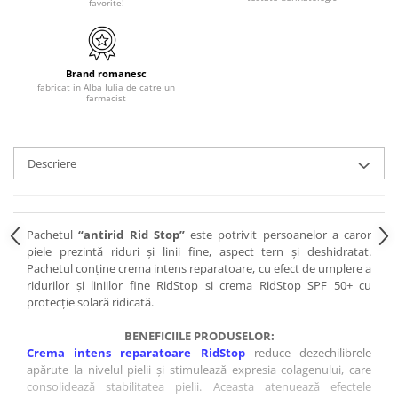
favorite!
Brand romanesc
fabricat in Alba Iulia de catre un
farmacist
Descriere
Pachetul
“antirid Rid Stop”
este potrivit persoanelor a caror
piele prezintă riduri și linii fine, aspect tern și deshidratat.
Pachetul conține crema intens reparatoare, cu efect de umplere a
ridurilor și liniilor fine RidStop si crema RidStop SPF 50+ cu
protecție solară ridicată.
BENEFICIILE PRODUSELOR:
Crema intens reparatoare RidStop
reduce dezechilibrele
apărute la nivelul pielii și stimulează expresia colagenului, care
consolidează stabilitatea pielii. Aceasta atenuează efectele