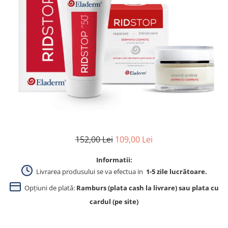
Produse pentru curatare
Creme Emoliente
Creme cu Uree
Produse pentru pete pigmentare
Evidence skincare
Pachete
152,00 Lei
109,00 Lei
Informatii:
Livrarea produsului se va efectua in
1-5 zile lucrătoare.
Opțiuni de plată:
Ramburs (plata cash la livrare) sau plata cu
cardul (pe site)