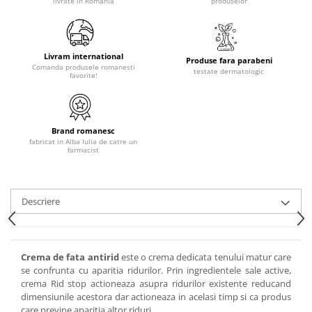
livrate în România
produselor
Livram international
Produse fara parabeni
Comanda produsele romanesti
testate dermatologic
favorite!
Brand romanesc
fabricat in Alba Iulia de catre un
farmacist
Descriere
Crema de fata antirid
este o crema dedicata tenului matur care
se confrunta cu aparitia ridurilor. Prin ingredientele sale active,
crema Rid stop actioneaza asupra ridurilor existente reducand
dimensiunile acestora dar actioneaza in acelasi timp si ca produs
care previne aparitia altor riduri.