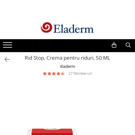
Produse
Vezi toate produsele
Creme cu protectie solara
Produse Antirid
Rid Stop, Crema pentru riduri, 50 ML
Produse Hidratante
Eladerm
Produse Anticuperozice /
27 Review-uri
Antirozacee
Produse Anti sebum
Produse Antiacnee
Creme contur ochi
Seruri
Produse Par si Scalp
Lotiuni tonice