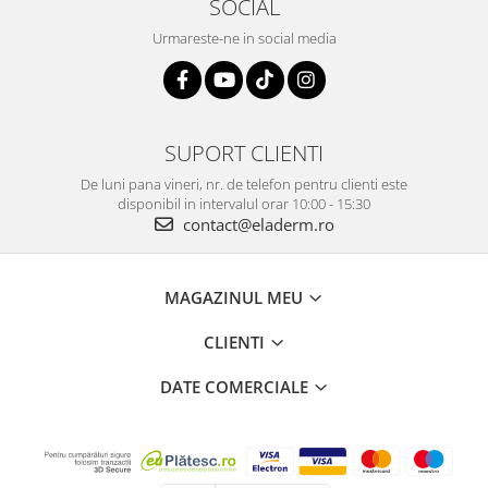
SOCIAL
Urmareste-ne in social media
SUPORT CLIENTI
De luni pana vineri, nr. de telefon pentru clienti este
disponibil in intervalul orar 10:00 - 15:30
contact@eladerm.ro
BENEFICIILE CREMEI RID STOP
MAGAZINUL MEU
• Reduce dezechilibrele aparute la nivelul pielii
CLIENTI
• Stimuleaza expresia colagenului si consolideaza stabilitatea
pielii
DATE COMERCIALE
• Atenueaza efectele imbatranirii pe pielea femeilor mature,
imbunatatind aspectul tenului
• Prin princiul activ continut, Ridstop stopeaza pierderea
acidului hialuronic si a colagenului regasite in mod fiziologic in
piele