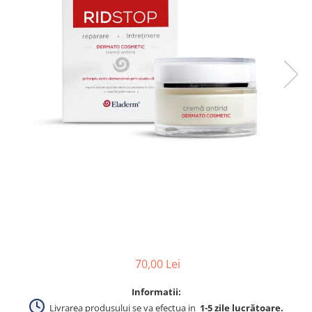
Produse pentru curatare
Creme Emoliente
Creme cu Uree
Produse pentru pete pigmentare
Evidence skincare
Pachete
70,00 Lei
Informatii:
Livrarea produsului se va efectua in
1-5 zile lucrătoare.