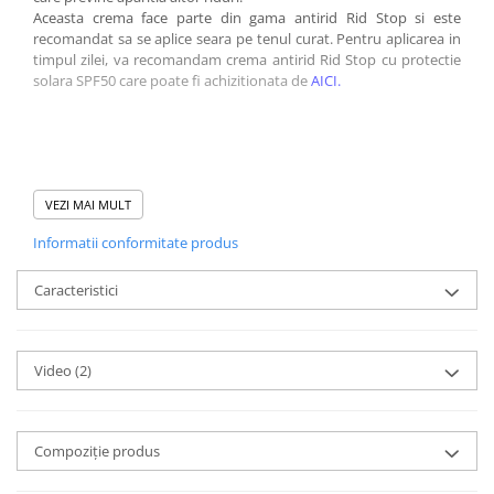
Aceasta crema face parte din gama antirid Rid Stop si este
recomandat sa se aplice seara pe tenul curat. Pentru aplicarea in
timpul zilei, va recomandam crema antirid Rid Stop cu protectie
solara SPF50 care poate fi achizitionata de
AICI.
VEZI MAI MULT
CARE SUNT CAUZELE CARE DUC LA APARITIA RIDURILOR?
Informatii conformitate produs
Desi aparitia ridurilor este normala odata cu inaintarea in varsta,
ingrijirea corespunzatoare a tenului poate amana aparitia
acestora dar si intensitatea lor. Zonele care sunt mai predispuse
Caracteristici
aparitiei ridurilor sunt fata si gatul, tocmai de aceea produsele
antirid se aplica pe ambele zone, atat dimineata cat si seara.
Aspectul tenului se schimba odata cu trecerea anilor, factorii
Video
(2)
principali ce influenteaza aceste schimbari fiind procesele interne,
mediul inconjurator, factorii ereditari si expunerea la soare.
In randul femeilor, schimbarile produse de cauzele naturale ale
imbatranirii se adauga la cele produse de menopauza. Aceasta
Compoziție produs
tranzitie reprezinta o modificare globala ce afecteaza mai multe
organe, inclusiv pielea.