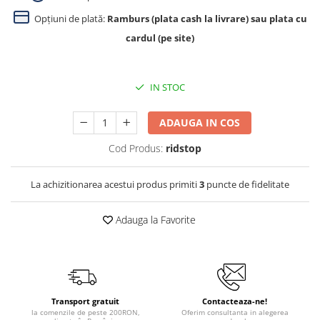
Opțiuni de plată:
Ramburs (plata cash la livrare) sau plata cu
cardul (pe site)
IN STOC
ADAUGA IN COS
Cod Produs:
ridstop
La achizitionarea acestui produs primiti
3
puncte de fidelitate
Adauga la Favorite
Transport gratuit
Contacteaza-ne!
la comenzile de peste 200RON,
Oferim consultanta in alegerea