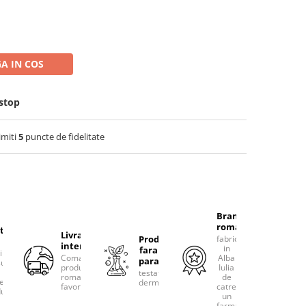
A IN COS
-stop
imiti
5
puncte de fidelitate
Brand
romanesc
tacteaza-
Livram
Produse
fabricat
international
in
fara
rim
Comanda
Alba
parabeni
ultanta
produsele
Iulia
testate
romanesti
de
erea
dermatologic
favorite!
catre
uselor
un
farmacist