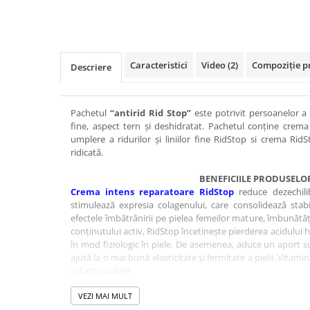
Caracteristici
Video
(2)
Compoziție p
Descriere
Pachetul
“antirid Rid Stop”
este potrivit persoanelor a ca
fine, aspect tern și deshidratat. Pachetul conține crema
umplere a ridurilor și liniilor fine RidStop si crema Rid
ridicată.
BENEFICIILE PRODUSELO
Crema intens reparatoare RidStop
reduce dezechilib
stimulează expresia colagenului, care consolidează stabil
efectele îmbătrânirii pe pielea femeilor mature, îmbunătăț
conținutului activ, RidStop încetinește pierderea acidului h
în mod fiziologic în piele. De asemenea, aduce un aport s
ajută la o mai bună elasticitate și fermitate a pielii. Vitam
rol antioxidant.
VEZI MAI MULT