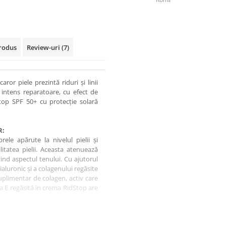
rodus
Review-uri
(7)
ror piele prezintă riduri și linii
 intens reparatoare, cu efect de
Stop SPF 50+ cu protecție solară
R:
rele apărute la nivelul pielii și
itatea pielii. Aceasta atenuează
ind aspectul tenului. Cu ajutorul
ialuronic și a colagenului regăsite
uplimentar de colagen, activ care
ina E regăsită în crema RidStop are