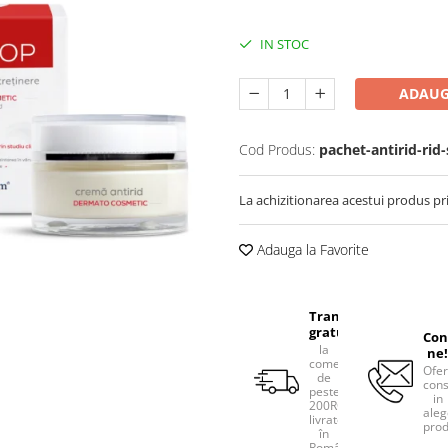
IN STOC
ADAUG
Cod Produs:
pachet-antirid-rid
La achizitionarea acestui produs pr
Adauga la Favorite
Transport
gratuit
Con
la
ne!
comenzile
Ofe
de
cons
peste
in
200RON,
aleg
livrate
prod
în
România