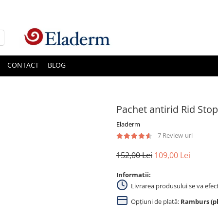
CONTACT
BLOG
Pachet antirid Rid Stop
Eladerm
7 Review-uri
152,00 Lei
109,00 Lei
Informatii:
Livrarea produsului se va efec
Opțiuni de plată:
Ramburs (pla