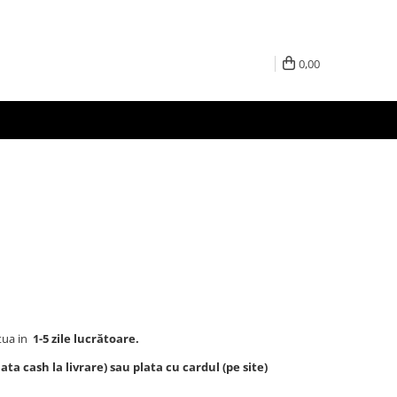
0,00
tua in
1-5 zile lucrătoare.
ta cash la livrare) sau plata cu cardul (pe site)