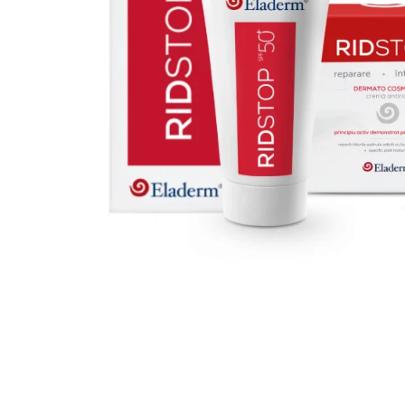
Produse pentru curatare
Creme Emoliente
Creme cu Uree
Produse pentru pete pigmentare
Evidence skincare
Pachete