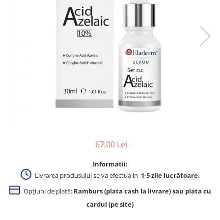
Produse pentru curatare
Creme Emoliente
Creme cu Uree
Produse pentru pete pigmentare
Evidence skincare
Pachete
67,00 Lei
Informatii:
Livrarea produsului se va efectua in
1-5 zile lucrătoare.
Opțiuni de plată:
Ramburs (plata cash la livrare) sau plata cu
cardul (pe site)