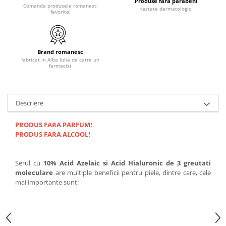
Produse fara parabeni
Comanda produsele romanesti
testate dermatologic
favorite!
Brand romanesc
fabricat in Alba Iulia de catre un
farmacist
Descriere
PRODUS FARA PARFUM!
PRODUS FARA ALCOOL!
Serul cu
10% Acid Azelaic si Acid Hialuronic de 3 greutati
moleculare
are multiple beneficii pentru piele, dintre care, cele
mai importante sunt: