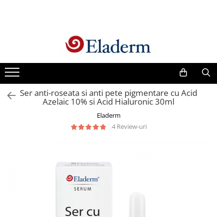
Produse
Vezi toate produsele
Creme cu protectie solara
Produse Antirid
Ser anti-roseata si anti pete pigmentare cu Acid
Produse Hidratante
Azelaic 10% si Acid Hialuronic 30ml
Produse Anticuperozice /
Eladerm
Antirozacee
4 Review-uri
Produse Anti sebum
Produse Antiacnee
Creme contur ochi
Seruri
Produse Par si Scalp
Lotiuni tonice