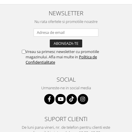
tuturor nevoilor pielii (curatare, hidratare, protectie).
NEWSLETTER
BENEFICIILE ACIDULUI HIALURONIC PENTRU PIELE
Nu rata ofertele si promotiile noastre
Hidrateaza tenul in profunzime datorita celor trei tipuri de
acid hialuronic cu greutate moleculara diferita - acestea au
efect si in straturile inferioare ale pielii, nu doar la suprafata;
Protejeaza si fortifica functia naturala de bariera a pielii, astfel
incat efectul de hidratare să fie mai persistent si pielea mai
Vreau sa primesc newsletter cu promotiile
capabila să se apere de atacul poluantilor si toxinelor din
magazinului. Afla mai multe in
Politica de
mediu precum si de efectele inaintarii in varsta;
Confidentialitate
Contribuie la regenerarea celulelor pielii deoarece atunci cand
pielea este protejata si hidratata, are loc o crestere a
productiei de celule sanatoase;
SOCIAL
Facilitează vindecarea ranilor;
Efect antirid;
Urmareste-ne in social media
Mentinand pielea sanatoasa, aceasta devine mai luminoasa si
cu un aspect mai tanar.
MASURI DE SIGURANTA:
A se utiliza doar pentru uz extern.
SUPORT CLIENTI
Nu este indicată folosirea acestui produs de către persoanele
alergice la substanțele din compoziție sau de către persoanele
De luni pana vineri, nr. de telefon pentru clienti este