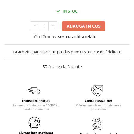
IN STOC
ADAUGA IN COS
Cod Produs:
ser-cu-acid-azelaic
La achizitionarea acestui produs primiti
3
puncte de fidelitate
Adauga la Favorite
Transport gratuit
Contacteaza-ne!
la comenzile de peste 200RON,
Oferim consultanta in alegerea
livrate în România
produselor
Livram international