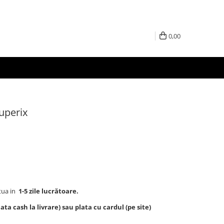
0,00
uperix
tua in
1-5 zile lucrătoare.
ta cash la livrare) sau plata cu cardul (pe site)