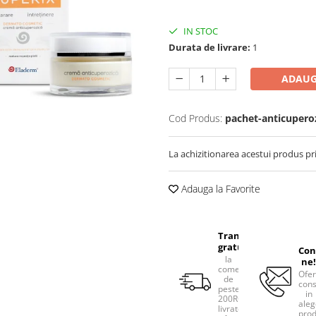
IN STOC
Durata de livrare:
1
ADAUG
Cod Produs:
pachet-anticupero
La achizitionarea acestui produs pr
Adauga la Favorite
Transport
gratuit
Con
la
ne!
comenzile
Ofe
de
cons
peste
in
200RON,
aleg
livrate
prod