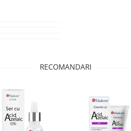
i nu conține parabeni, parafină și
de acţiunea nocivă a radiaţiilor
l cuperozic, multe filtre produc o
a conţine un factor de protecţie
omandate ca fiind compatibile cu
turală, este soluţia ideală pentru
rianta SPF a fost îmbunătățită cu
pielii. Printre acestea se numără:
 elasticității pielii, restaurarea
RECOMANDARI
in inrosirea pielii de pe fata si
. Desi la inceput, acestea apar
tori de mediu etc.), ulterior
chiar sa creeze mici cosuri
runta cu cuperoza sa observe doar
 zona nasului si a pometilor). tenul
e necesita o atentie deosebita si
I?
tia cuperozei, tocmai de aceea