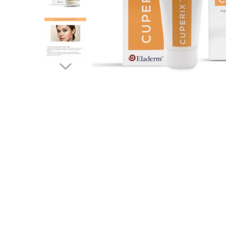
Produse pentru curatare
Creme Emoliente
Creme cu Uree
Produse pentru pete pigmentare
Evidence skincare
Pachete