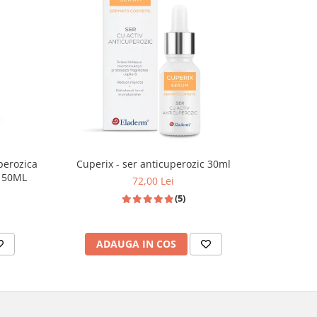
-50%
perozica
Cuperix - ser anticuperozic 30ml
Crema 
otectie solara ridicata - 50ML
lipozoma
72,00 Lei
(5)
ADAUGA IN COS
AD