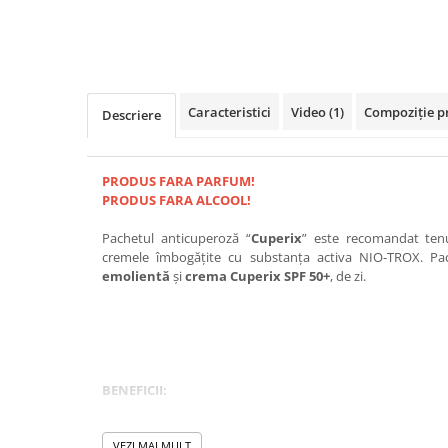
Caracteristici
Video
(1)
Compoziție p
Descriere
PRODUS FARA PARFUM!
PRODUS FARA ALCOOL!
Pachetul anticuperoză “
Cuperix
” este recomandat tenu
cremele îmbogățite cu substanța activa NIO-TROX. Pa
emolientă
și
crema Cuperix SPF 50+
, de zi.
BENEFICII:
Crema Cuperix emolientă
este îmbunătățită cu vitamine
intensă, ameliorând cuperoza, ce apare în special în zone
VEZI MAI MULT