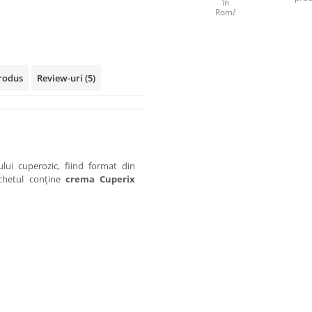
în
România
rodus
Review-uri
(5)
lui cuperozic, fiind format din
chetul conține
crema Cuperix
le A și E ca și activi de hidratare
le deshidratate ale pielii. Crema