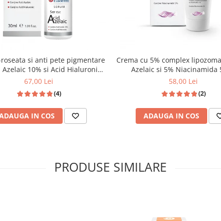
i membri ai familie care au
i si sa il urmareasca periodic
a;
e si el;
perozei: dilatarea peste limita
Crema cu 5% complex lipozoma
tiunile gastrointestinale, anumite
-roseata si anti pete pigmentare
Azelaic si 5% Niacinamida
 Azelaic 10% si Acid Hialuronic
mentate), bauturile foarte
30ml
58,00 Lei
67,00 Lei
(2)
(4)
ui;
cvat;
ADAUGA IN COS
ADAUGA IN COS
EI?
e tradeaza aparitia cuperozei
PRODUSE SIMILARE
raji, pe gat, barbie, piept;
ar sub forma unor vene mici si de
ii dilatati, uscarea excesiva a
pot fi semne care semnaleaza