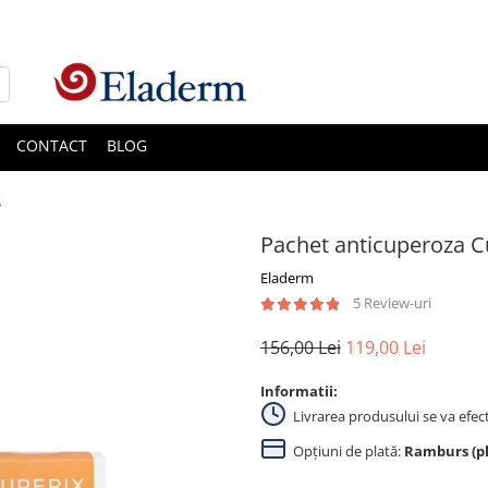
CONTACT
BLOG
x
Pachet anticuperoza C
Eladerm
5 Review-uri
156,00 Lei
119,00 Lei
Informatii:
Livrarea produsului se va efec
Opțiuni de plată:
Ramburs (pla