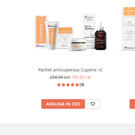
aparitia cuperozei. Insa nu intotdeauna acestea aduc d
Pachet anticuperoza Cuperix +C
234,00 Lei
195,00 Lei
(3)
ADAUGA IN COS
Sursa foto: bildderfrau.de
DESPRE CUPEROZA / TRATAREA CUPEROZEI