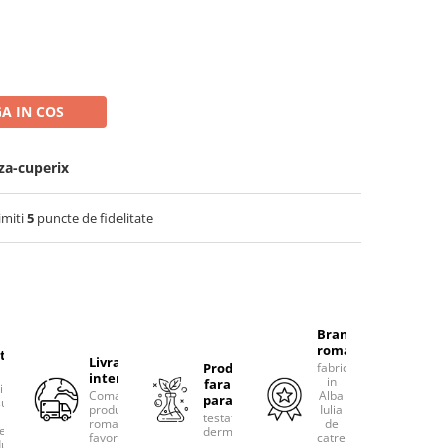
A IN COS
za-cuperix
imiti
5
puncte de fidelitate
Brand
romanesc
tacteaza-
Livram
Produse
fabricat
international
in
fara
rim
Comanda
Alba
parabeni
ultanta
produsele
Iulia
testate
romanesti
de
erea
dermatologic
favorite!
catre
uselor