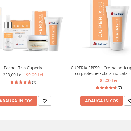
upa sine si cuperoza.
CUPERIX SPF50 - Crema anticu
Pachet Trio Cuperix
cu pr
228,00 Lei
199,00 Lei
82,00 Lei
(3)
(7)
ADAUGA IN COS
ADAUGA IN COS