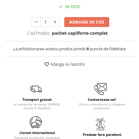
IN STOC
ADAUGA IN COS
Cod Produs:
pachet-capilforte-complet
La achizitionarea acestui produs primiti
8
puncte de fidelitate
Adauga la Favorite
Transport gratuit
Contacteaza-ne!
la comenzile de peste 200RON,
Oferim consultanta in alegerea
livrate în România
produselor
Livram international
Produse fara parabeni
Comanda produsele romanesti