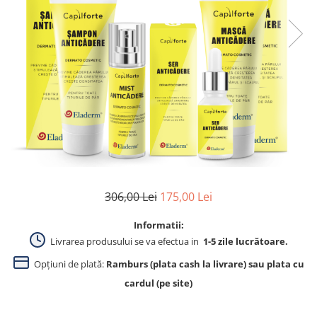
Produse pentru curatare
Creme Emoliente
Creme cu Uree
Produse pentru pete pigmentare
Evidence skincare
Pachete
306,00 Lei
175,00 Lei
Informatii:
Livrarea produsului se va efectua in
1-5 zile lucrătoare.
Opțiuni de plată:
Ramburs (plata cash la livrare) sau plata cu
cardul (pe site)