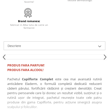
testate dermatologic
favorite!
Brand romanesc
fabricat in Alba Iulia de catre un
farmacist
Descriere
PRODUS FARA PARFUM!
PRODUS FARA ALCOOL!
Pachetul
Capilforte Complet
este cea mai avansată rutină
anticădere Eladerm, o formulă completă dedicată reducerii
căderii părului, fortificării rădăcinii și creșterii densității. Creat
pentru persoanele care își doresc un rezultat vizibil, susținut și o
rutină ușor de integrat, pachetul reunește toate cele patru
produse din gama Capilforte, pentru acțiune sinergică asupra
scalpului și foliculilor.