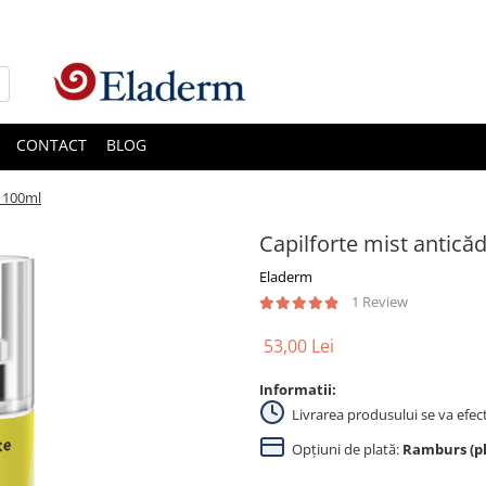
CONTACT
BLOG
e 100ml
Capilforte mist antică
Eladerm
1 Review
53,00 Lei
Informatii:
Livrarea produsului se va efec
Opțiuni de plată:
Ramburs (pla