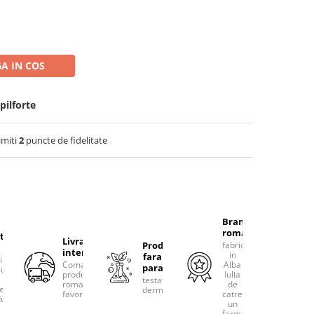
A IN COS
pilforte
imiti
2
puncte de fidelitate
Brand
romanesc
tacteaza-
Livram
Produse
fabricat
international
in
fara
rim
Comanda
Alba
parabeni
ultanta
produsele
Iulia
testate
romanesti
de
erea
dermatologic
favorite!
catre
uselor
un
farmacist