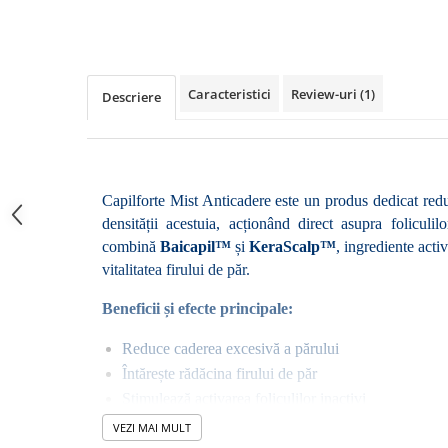
Caracteristici
Review-uri
(1)
Descriere
Capilforte Mist Anticadere este un produs dedicat reducer
densității acestuia, acționând direct asupra foliculilo
combină 
Baicapil™
 și 
KeraScalp™
, ingrediente activ
vitalitatea firului de păr.
Beneficii și efecte principale:
Reduce caderea excesivă a părului
Întărește rădăcina firului de păr
Stimulează activarea foliculilor inactivi
Crește densitatea părului
VEZI MAI MULT