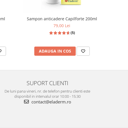
Sampon anticadere Capilforte 200ml
0ml
Pachet an
79,00 Lei
3
(5)
ADAUGA IN COS
AD
SUPORT CLIENTI
De luni pana vineri, nr. de telefon pentru clienti este
disponibil in intervalul orar 10:00 - 15:30
contact@eladerm.ro