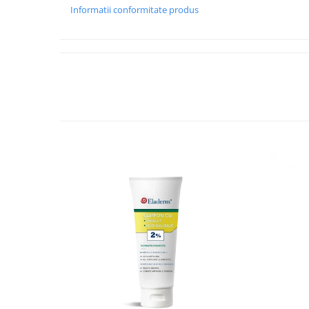
Reduce numărul firelor de păr cărunte
Informatii conformitate produs
Ingrediente active:
Baicapil™:
 complex natural ce protejează celulele d
celulele stem, întârzie procesul de îmbătrânire celular
metabolică a foliculilor.