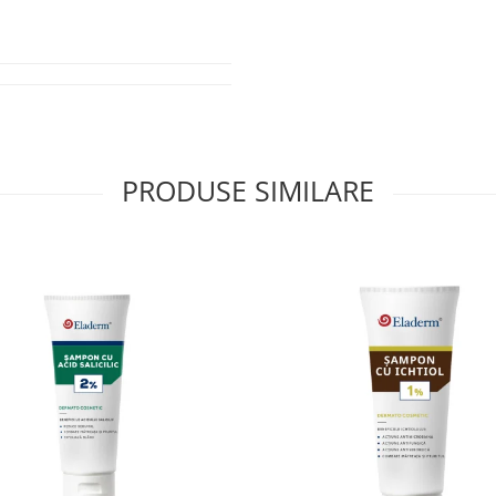
e stresul oxidativ, stimulează 
ă și crește activitatea 
PRODUSE SIMILARE