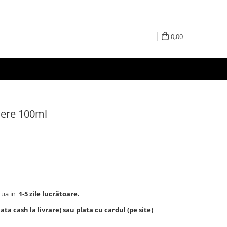
0,00
dere 100ml
tua in
1-5 zile lucrătoare.
ta cash la livrare) sau plata cu cardul (pe site)