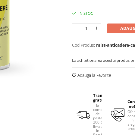
IN STOC
ADAUG
Cod Produs:
mist-anticadere-ca
La achizitionarea acestui produs pr
Adauga la Favorite
Transport
gratuit
Con
la
ne!
comenzile
Ofe
de
cons
peste
in
200RON,
aleg
livrate
prod
în
România