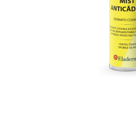
Produse pentru curatare
Creme Emoliente
Creme cu Uree
Produse pentru pete pigmentare
Evidence skincare
Pachete