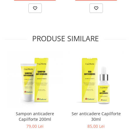
invelisul foliculului de par s-a dezvoltat mai sanatos
o radacina mai groasa si mai puternica, un fir de par mai
rezistent
o mai mare activitate in “matrix area” - zona in care apare si
creste radacina firului de par
PRODUSE SIMILARE
De asemenea, acelasi studiu a demonstrat faptul ca densitatea
firelor de par a crescut cu pana la 22%.
In concluzie, experimentul efectuat cu ajutorul produsului de
ingrijire a parului care continea Baicapil a demonstrat ca
acesta imbunatateste vizibil numarul firelor de par dar si
sanatatea acestora.
Pentru mai multe informatii despre fiecare produs, va invitam sa
Sampon anticadere
Ser anticadere Capilforte
accesati pagina fiecaruia, dand click pe cel care va intereseaza:
Capilforte 200ml
30ml
•
Sampon anticadere
(200ml)
79,00 Lei
85,00 Lei
•
Ser anticadere
(30ml)