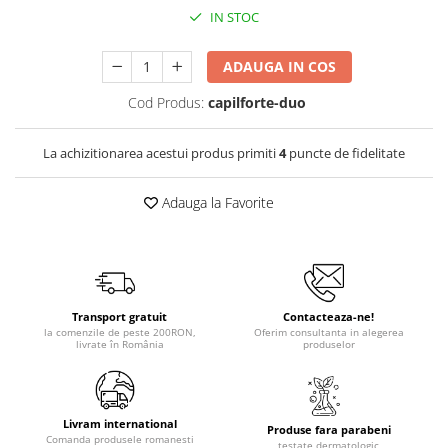
IN STOC
ADAUGA IN COS
Cod Produs:
capilforte-duo
La achizitionarea acestui produs primiti
4
puncte de fidelitate
Adauga la Favorite
Transport gratuit
Contacteaza-ne!
la comenzile de peste 200RON,
Oferim consultanta in alegerea
livrate în România
produselor
Livram international
Produse fara parabeni
Comanda produsele romanesti
testate dermatologic