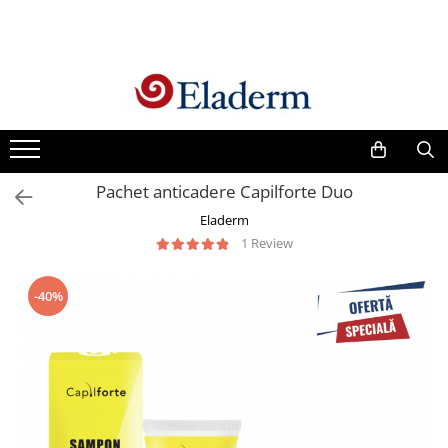
Produse
Vezi toate produsele
Creme cu protectie solara
Produse Antirid
Pachet anticadere Capilforte Duo
Produse Hidratante
Eladerm
Produse Anticuperozice /
1 Review
Antirozacee
Produse Anti sebum
-40%
Produse Antiacnee
Creme contur ochi
Seruri
Produse Par si Scalp
Lotiuni tonice