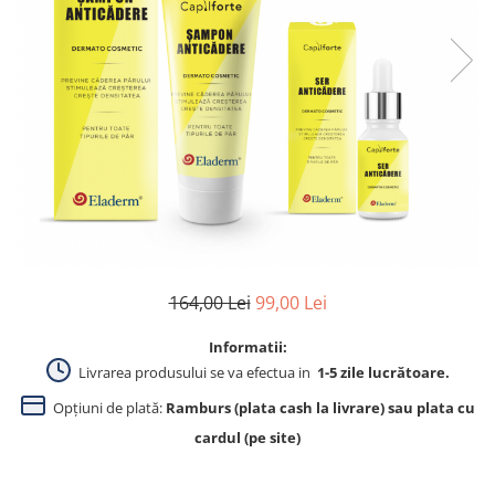
Produse pentru curatare
Creme Emoliente
Creme cu Uree
Produse pentru pete pigmentare
Evidence skincare
Pachete
164,00 Lei
99,00 Lei
Informatii:
Livrarea produsului se va efectua in
1-5 zile lucrătoare.
Opțiuni de plată:
Ramburs (plata cash la livrare) sau plata cu
cardul (pe site)