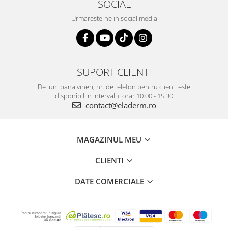
SOCIAL
o radacina mai groasa si mai puternica, un fir de par mai
Urmareste-ne in social media
rezistent
o mai mare activitate in “matrix area” - zona in care apare si
creste radacina firului de par
SUPORT CLIENTI
De luni pana vineri, nr. de telefon pentru clienti este
disponibil in intervalul orar 10:00 - 15:30
contact@eladerm.ro
MAGAZINUL MEU
CLIENTI
DATE COMERCIALE