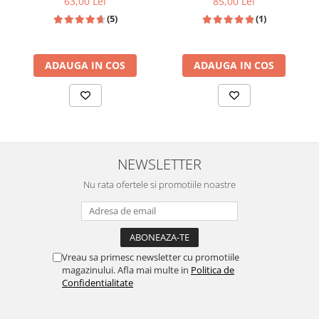
85,00 Lei
63,00 Lei
(1)
(5)
ADAUGA IN COS
ADAUGA IN COS
NEWSLETTER
Nu rata ofertele si promotiile noastre
Vreau sa primesc newsletter cu promotiile
magazinului. Afla mai multe in
Politica de
Confidentialitate
Rezultatele au demonstrat:
invelisul foliculului de par s-a dezvoltat mai sanatos