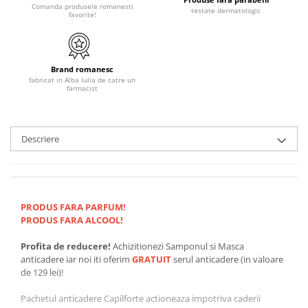
Comanda produsele romanesti
testate dermatologic
favorite!
Brand romanesc
fabricat in Alba Iulia de catre un
farmacist
Descriere
PRODUS FARA PARFUM!
PRODUS FARA ALCOOL!
Profita de reducere!
Achizitionezi Samponul si Masca
anticadere iar noi iti oferim
GRATUIT
serul anticadere (in valoare
de 129 lei)!
Pachetul anticadere Capilforte actioneaza impotriva caderii