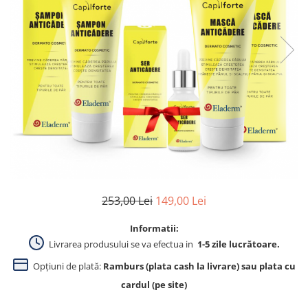
Produse pentru curatare
Creme Emoliente
Creme cu Uree
Produse pentru pete pigmentare
Evidence skincare
Pachete
253,00 Lei
149,00 Lei
Informatii:
Livrarea produsului se va efectua in
1-5 zile lucrătoare.
Opțiuni de plată:
Ramburs (plata cash la livrare) sau plata cu
cardul (pe site)