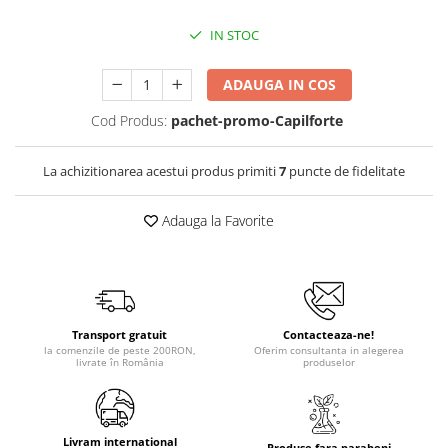
IN STOC
ADAUGA IN COS
Cod Produs:
pachet-promo-Capilforte
La achizitionarea acestui produs primiti
7
puncte de fidelitate
Adauga la Favorite
Transport gratuit
Contacteaza-ne!
la comenzile de peste 200RON,
Oferim consultanta in alegerea
livrate în România
produselor
Livram international
Produse fara parabeni