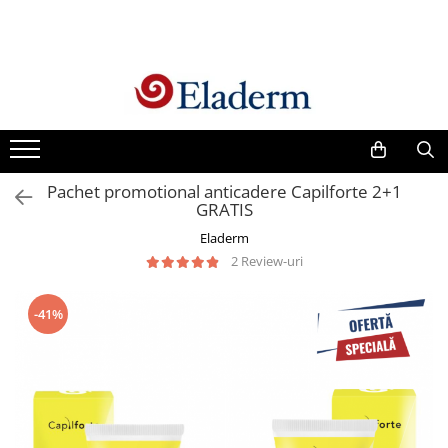
Produse
Vezi toate produsele
Creme cu protectie solara
Produse Antirid
Pachet promotional anticadere Capilforte 2+1
Produse Hidratante
GRATIS
Produse Anticuperozice /
Eladerm
Antirozacee
2 Review-uri
Produse Anti sebum
Produse Antiacnee
-41%
Creme contur ochi
Seruri
Produse Par si Scalp
Lotiuni tonice