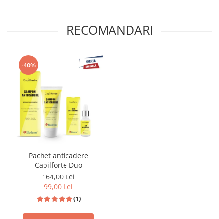
par. Acestea actioneaza si asupra firului de par, intarindu-l.
RECOMANDARI
-40%
Ce este BAICAPIL?
Pachet anticadere
BAICAPIL este un complex care reuneste 3 ingrediente naturale:
Capilforte Duo
Scutellaria baicalensis (sursa de baicalina), muguri de soia si grau.
Aceste ingrediente au un rol important in diversele procese
164,00 Lei
celulare, precum:
99,00 Lei
(1)
protejarea celulelor de stresul oxidativ
activarea celulelor stem