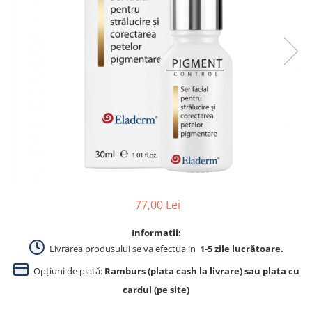
Produse pentru curatare
Creme Emoliente
Creme cu Uree
Produse pentru pete pigmentare
Evidence skincare
Pachete
77,00 Lei
Informatii:
Livrarea produsului se va efectua in
1-5 zile lucrătoare.
Opțiuni de plată:
Ramburs (plata cash la livrare) sau plata cu
cardul (pe site)