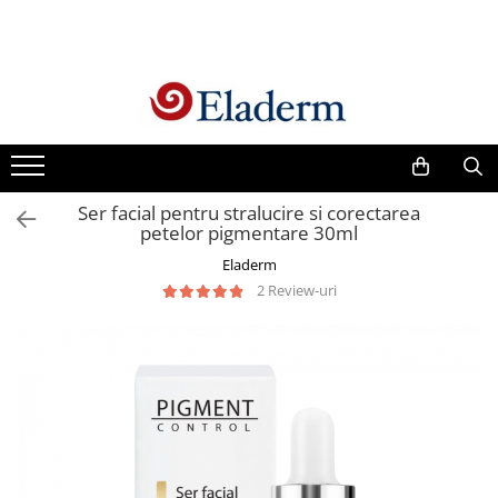
Produse
Vezi toate produsele
Creme cu protectie solara
Produse Antirid
Ser facial pentru stralucire si corectarea
Produse Hidratante
petelor pigmentare 30ml
Produse Anticuperozice /
Eladerm
Antirozacee
2 Review-uri
Produse Anti sebum
Produse Antiacnee
Creme contur ochi
Seruri
Produse Par si Scalp
Lotiuni tonice