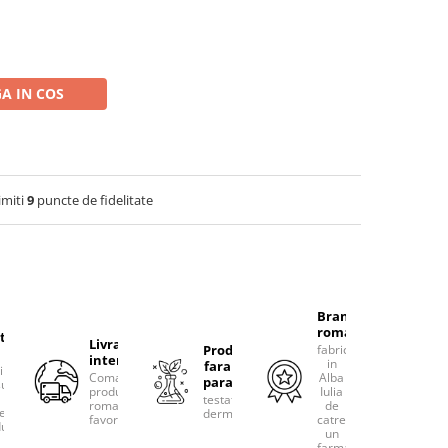
A IN COS
imiti
9
puncte de fidelitate
Brand
romanesc
tacteaza-
Livram
Produse
fabricat
international
in
fara
rim
Comanda
Alba
parabeni
ultanta
produsele
Iulia
testate
romanesti
de
erea
dermatologic
favorite!
catre
uselor
un
farmacist