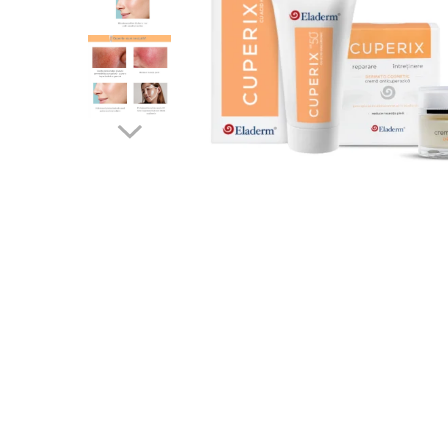
Produse pentru curatare
Creme Emoliente
Creme cu Uree
Produse pentru pete pigmentare
Evidence skincare
Pachete