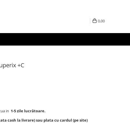
0,00
uperix +C
tua in
1-5 zile lucrătoare.
ta cash la livrare) sau plata cu cardul (pe site)