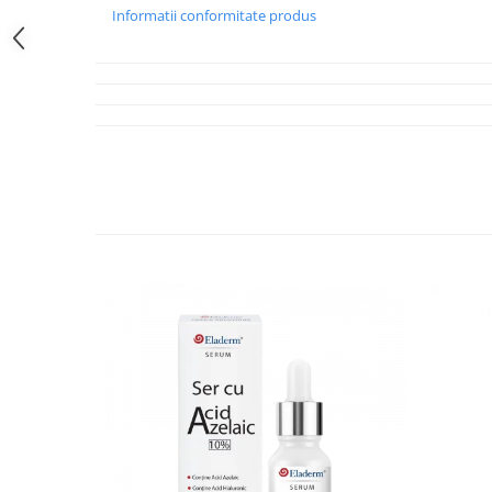
cuperozic iar actiunea fiecarui produs asupra tenului este 
Informatii conformitate produs
CUPERIX
actioneaza asupra microcirculatiei, iar roseata se
unui ten hidratat si neted.
Cuperix SPF
are o formula i
recunoscut pentru proprietatile sale hidratante.
CUPERI
factor de protectia solara, foarte benefic in cazul cuper
vaselor cauzata de expunerea la soare.
Vitamina C
, cunoscută pentru proprietățile sale antiox
vaselor de sânge, reduce roșeața și ajută la refacerea țesut
capilarelor și îmbunătățind structura pielii, Vitamina C red
de pe ten.
CARE SUNT CAUZELE CARE DUC LA APARITIA CUPEROZE
factorul ereditar joaca un rol foarte important in apari
este indicat ca persoanele care cunosc faptul ca anumit
aceasta afectiune, sa acorde o ingrijire deosebita tenulu
printr-un consult dermatologic;
tenul uscat pare sa fie predispus in a dezvolta cuperoz
tenul seboreic poate sa fie predispus la aceasta afectiun
afectiunile interioare pot fi si ele o cauza a aparitiei cu
normala a vaselor de sange, tulburarile endocrine, afec
infectii, tulburarile de tranzit etc.;
alimentatia gresita (produsele picante sau foarte condi
fierbinti, tutunul, consumul anumitor medicamente;