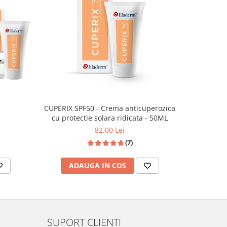
CUPERIX SPF50 - Crema anticuperozica
Cuperi
cu protectie solara ridicata - 50ML
82,00 Lei
(7)
ADAUGA IN COS
AD
SUPORT CLIENTI