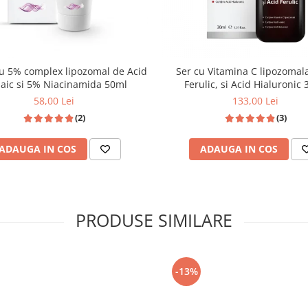
ui;
cvat;
u 5% complex lipozomal de Acid
EI?
Ser cu Vitamina C lipozomala
laic si 5% Niacinamida 50ml
Ferulic, si Acid Hialuronic
e tradeaza aparitia cuperozei
58,00 Lei
133,00 Lei
(2)
(3)
raji, pe gat, barbie, piept;
ar sub forma unor vene mici si de
ADAUGA IN COS
ADAUGA IN COS
ii dilatati, uscarea excesiva a
pot fi semne care semnaleaza
upa sine si cuperoza.
PRODUSE SIMILARE
-13%