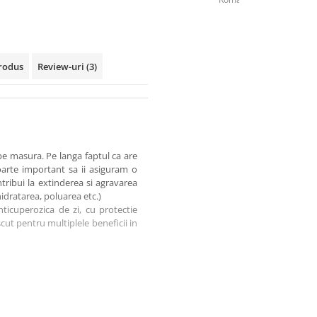
rodus
Review-uri
(3)
 pe masura. Pe langa faptul ca are
oarte important sa ii asiguram o
ntribui la extinderea si agravarea
hidratarea, poluarea etc.)
icuperozica de zi, cu protectie
cut pentru multiplele beneficii in
selor de sange prezente pe tenul