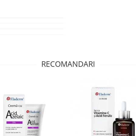
explicata mai jos:
 amelioreaza vizibil, lasand locul
mbunatatita cu Acid Hialuronic,
X SPF 50+
este imbunatatita cu
ozei deoarece impiedica dilatarea
idante, îmbunătățește rezistența
ului conjunctiv. Întârnid peretele
uce vizibilitatea venelor roșiatice
RECOMANDARI
I?
tia cuperozei, tocmai de aceea
i membri ai familie care au
i si sa il urmareasca periodic
a;
e si el;
perozei: dilatarea peste limita
tiunile gastrointestinale, anumite
mentate), bauturile foarte