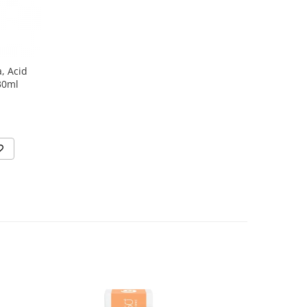
, Acid
 30ml