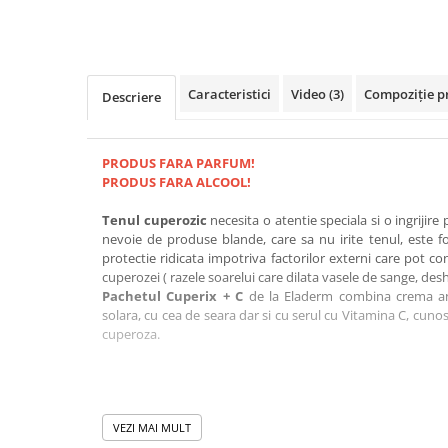
Caracteristici
Video
(3)
Compoziție p
Descriere
PRODUS FARA PARFUM!
PRODUS FARA ALCOOL!
Tenul cuperozic
necesita o atentie speciala si o ingrijire
nevoie de produse blande, care sa nu irite tenul, este f
protectie ridicata impotriva factorilor externi care pot co
cuperozei ( razele soarelui care dilata vasele de sange, des
Pachetul Cuperix + C
de la Eladerm combina crema ant
solara, cu cea de seara dar si cu serul cu Vitamina C, cunos
cuperoza.
Acest pachet a fost conceput pentru a actiona asupra va
VEZI MAI MULT