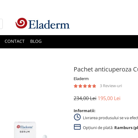
CONTACT
BLOG
Pachet anticuperoza C
Eladerm
3 Review-uri
234,00 Lei
195,00 Lei
Informatii:
Livrarea produsului se va efec
Opțiuni de plată:
Ramburs (pla