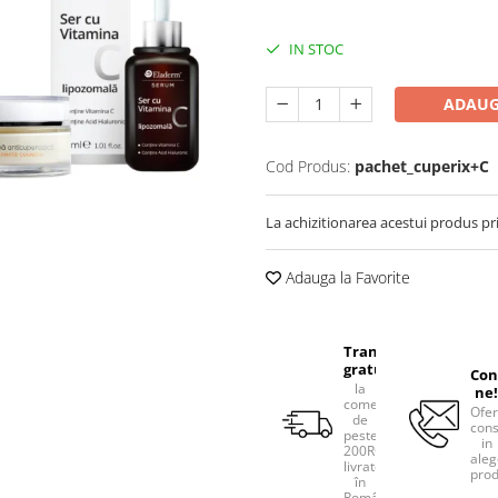
IN STOC
ADAUG
Cod Produs:
pachet_cuperix+C
La achizitionarea acestui produs pr
Adauga la Favorite
Transport
gratuit
Con
la
ne!
comenzile
Ofe
de
cons
peste
in
200RON,
aleg
livrate
prod
în
România