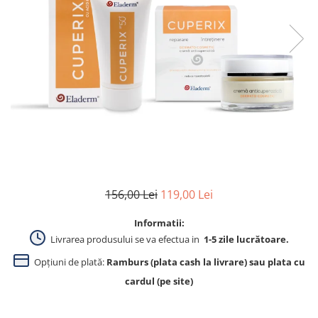
Produse pentru curatare
Creme Emoliente
Creme cu Uree
Produse pentru pete pigmentare
Evidence skincare
Pachete
156,00 Lei
119,00 Lei
Informatii:
Livrarea produsului se va efectua in
1-5 zile lucrătoare.
Opțiuni de plată:
Ramburs (plata cash la livrare) sau plata cu
cardul (pe site)