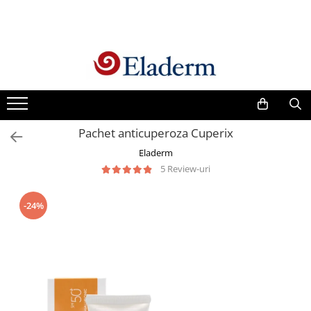
Produse
Vezi toate produsele
Creme cu protectie solara
Produse Antirid
Pachet anticuperoza Cuperix
Produse Hidratante
Eladerm
Produse Anticuperozice /
5 Review-uri
Antirozacee
Produse Anti sebum
-24%
Produse Antiacnee
Creme contur ochi
Seruri
Produse Par si Scalp
Lotiuni tonice