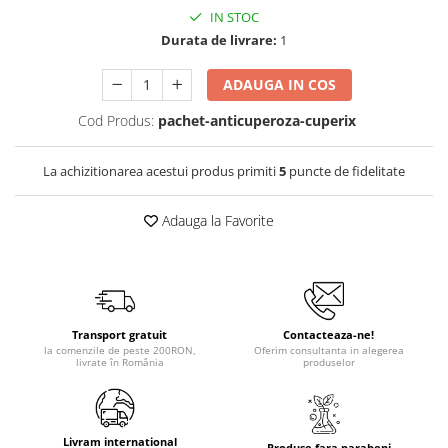
IN STOC
Durata de livrare:
1
ADAUGA IN COS
Cod Produs:
pachet-anticuperoza-cuperix
La achizitionarea acestui produs primiti
5
puncte de fidelitate
Adauga la Favorite
Transport gratuit
Contacteaza-ne!
la comenzile de peste 200RON,
Oferim consultanta in alegerea
livrate în România
produselor
Livram international
Produse fara parabeni