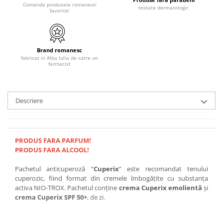
Comanda produsele romanesti
testate dermatologic
favorite!
Brand romanesc
fabricat in Alba Iulia de catre un
farmacist
Descriere
PRODUS FARA PARFUM!
PRODUS FARA ALCOOL!
Pachetul anticuperoză “
Cuperix
” este recomandat tenului
cuperozic, fiind format din cremele îmbogățite cu substanța
activa NIO-TROX. Pachetul conține
crema Cuperix emolientă
și
crema Cuperix SPF 50+
, de zi.