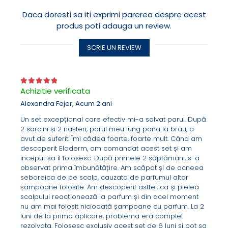
Daca doresti sa iti exprimi parerea despre acest
produs poti adauga un review.
Rezultatele au demonstrat:
invelisul foliculului de par s-a dezvoltat mai sanatos
o radacina mai groasa si mai puternica, un fir de par
SCRIE UN REVIEW
mai rezistent
o mai mare activitate in “matrix area” - zona in care
apare si creste radacina firului de par
Achizitie verificata
Alexandra Fejer,
Acum 2 ani
Un set excepțional care efectiv mi-a salvat parul. După
2 sarcini și 2 nașteri, parul meu lung pana la brâu, a
avut de suferit. Îmi cădea foarte, foarte mult. Când am
descoperit Eladerm, am comandat acest set și am
început sa îl folosesc. După primele 2 săptămâni, s-a
observat prima îmbunătățire. Am scăpat și de acneea
seboreica de pe scalp, cauzata de parfumul altor
șampoane folosite. Am descoperit astfel, ca și pielea
scalpului reacționează la parfum și din acel moment
nu am mai folosit niciodată șampoane cu parfum. La 2
luni de la prima aplicare, problema era complet
rezolvata. Folosesc exclusiv acest set de 6 luni și pot sa