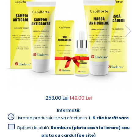
Creme Emoliente
Creme cu Uree
Produse pentru pete pigmentare
Evidence skincare
Pachete
253,00 Lei
149,00 Lei
Informatii:
Livrarea produsului se va efectua in
1-5 zile lucrătoare.
Opțiuni de plată:
Ramburs (plata cash la livrare) sau
plata cu cardul (pe site)