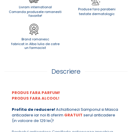
Livram international
Produse fara parabeni
Comanda produsele romanesti
testate dermatologic
favorite!
Brand romanesc
fabricat in Alba Iulia de catre
un farmacist
Descriere
PRODUS FARA PARFUM!
PRODUS FARA ALCOOL!
Profita de reducere!
Achizitionezi Samponul si Masca
anticadere iar noi iti oferim
GRATUIT
serul anticadere
(in valoare de 129 lei)!
Pachetul anticadere Capilforte actioneaza impotriva