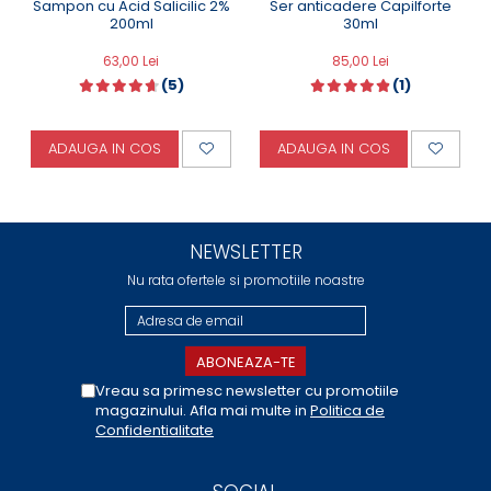
Ser anticadere Capilforte
Sampon cu Acid Salicilic 2%
30ml
200ml
85,00 Lei
63,00 Lei
(1)
(5)
ADAUGA IN COS
ADAUGA IN COS
Pentru mai multe informatii despre fiecare produs, va
invitam sa accesati pagina fiecaruia, dand click pe cel
care va intereseaza:
NEWSLETTER
•
Sampon anticadere
•
Masca anticadere
Nu rata ofertele si promotiile noastre
•
Ser anticadere
Vreau sa primesc newsletter cu promotiile
magazinului. Afla mai multe in
Politica de
Confidentialitate