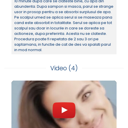
10 minute dupa care se clateste bine, cu apa din
denumirea de Baicapil. Aceste ingrediente mentin o mai
abundenta. Dupa sampon si masca, parul se strange
mare durata a fazei anagene (faza de crestere),
usor in prosop pentru a se absorbi surplusul de apa.
scurtand faza telogena (starea de repaus a firului de
Pe scalpul umed se aplica serul si se maseaza pana
par) si intaresc radacina firului de par. Acestea
cand este absorbit in totalitate. Serul se aplica pe tot
actioneaza si asupra firului de par, intarindu-l.
scalpul sau doar in locurile in care se doreste sa
actioneze, dupa preferinta. Acesta nu se clateste.
Procedura poate fi repetata de 2 sau 3 ori pe
saptamana, in functie de cat de des va spalati parul
in mod normal.
Video
(4)
Ce este BAICAPIL?
BAICAPIL este un complex care reuneste 3 ingrediente
naturale: Scutellaria baicalensis (sursa de baicalina),
muguri de soia si grau. Aceste ingrediente au un rol
important in diversele procese celulare, precum: