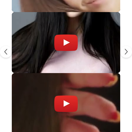
protejarea celulelor de stresul oxidativ
activarea celulelor stem
intarzierea imbatranirii
stimularea inmultirii acestora
imbunatatirea activitătii metabolice
CE ESTE CAFFEINA LIPOZOMALA?
Cofeina Herbasome® este un complex lipozomal multi-
activ compus din cofeina din boabe de cafea verde,
niacinamide si fosfolipide naturale. Formula lipozomala
ajuta ingredientul activ sa patrunda in profunzimea
celulelor iar formula complexă ajuta la regenerarea
firului de par, stimuland foliculul.
In urma efectuarii unor teste care sa demonstreze
eficienta ingredientului activ Baicapil, 31 de voluntari au
utilizat un produs destinat ingrijirii parului timp de 180 de
zile. Pentru acest test au fost extrasi 2 foliculi de par,
ambii aflati in faza Anagena - un folicul a fost extras in
ziua 0 a experimentului iar celalalt folicul a fost extras in
ziua 180 a experimentului.