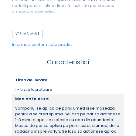
caderii parului, tintind direct foliculul de par si avand
urmatoarele beneficii:
VEZI MAI MULT
Informatii conformitate produs
Stopeaza caderea excesiva a parului
Intareste radacina firului de par
Stimuleaza cresterea de noi foliculi pilosi
(foliculii
Caracteristici
inactivi)
Creste densitatea parului
Timp de livrare:
Acest pachet contine urmatoarele produse:
•
Sampon anticadere
1 - 5 zile lucratoare
•
Masca anticadere
•
Ser anticadere
Mod de folosire:
Samponul se aplica pe parul umed si se maseaza
Gama de produse Capilforte
combina cu succes
pentru a se crea spuma. Se lasa pe par sa actioneze
caffeina lipozomală si trei ingrediente active botanice
1-3 minute apoi se clateste cu apa din abundenta.
care actioneaza pentru combaterea vizibila a caderii
Masca de par se aplica pe parul curat si umed, de la
parului, stimularea cresterii firului de par si cresterea
radacina inspre varfuri. Se lasa sa actioneze aprox.
densitatii acestuia - acestea se regasesc sub