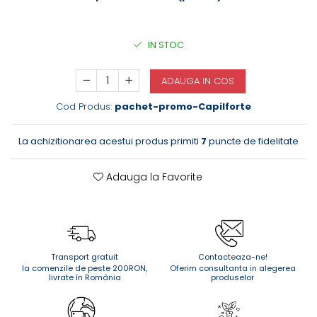
IN STOC
ADAUGA IN COS
Cod Produs:
pachet-promo-Capilforte
La achizitionarea acestui produs primiti
7
puncte de fidelitate
Adauga la Favorite
Transport gratuit
Contacteaza-ne!
la comenzile de peste 200RON,
Oferim consultanta in alegerea
livrate în România
produselor