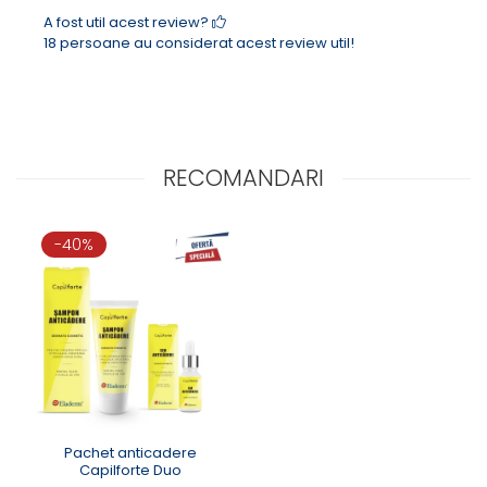
A fost util acest review?
18 persoane au considerat acest review util!
RECOMANDARI
-40%
Pachet anticadere
Capilforte Duo