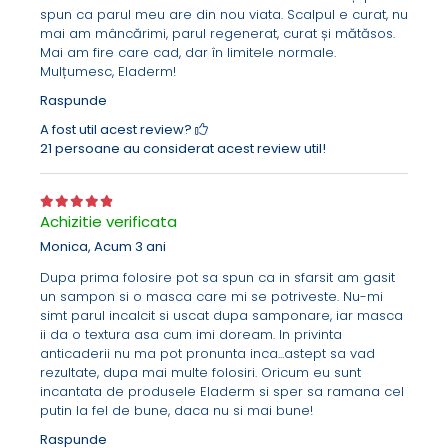
spun ca parul meu are din nou viata. Scalpul e curat, nu
mai am mâncărimi, parul regenerat, curat și mătăsos.
Mai am fire care cad, dar în limitele normale.
Mulțumesc, Eladerm!
Raspunde
A fost util acest review?
21 persoane au considerat acest review util!
Achizitie verificata
Monica,
Acum 3 ani
De asemenea, acelasi studiu a demonstrat faptul ca
Dupa prima folosire pot sa spun ca in sfarsit am gasit
densitatea firelor de par a crescut cu pana la 22%.
un sampon si o masca care mi se potriveste. Nu-mi
simt parul incalcit si uscat dupa samponare, iar masca
ii da o textura asa cum imi doream. In privinta
anticaderii nu ma pot pronunta inca...astept sa vad
rezultate, dupa mai multe folosiri. Oricum eu sunt
incantata de produsele Eladerm si sper sa ramana cel
putin la fel de bune, daca nu si mai bune!
Raspunde