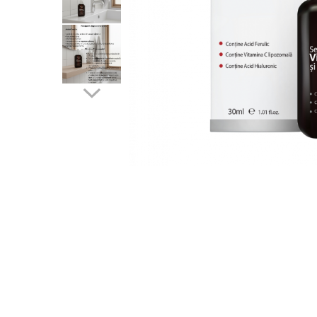
Produse pentru curatare
Creme Emoliente
Creme cu Uree
Produse pentru pete pigmentare
Evidence skincare
Pachete