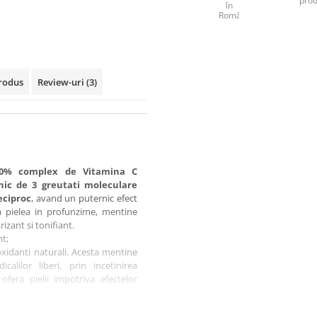
prod
în
România
rodus
Review-uri
(3)
0% complex de Vitamina C
onic de 3 greutati moleculare
eciproc
, avand un puternic efect
a pielea in profunzime, mentine
rizant si tonifiant.
nt;
oxidanti naturali. Acesta mentine
calilor liberi, prin incetinirea
ofera pielii impotriva efectelor