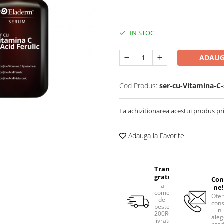
IN STOC
ADAUG
Cod Produs:
ser-cu-Vitamina-C-
La achizitionarea acestui produs pr
Adauga la Favorite
Transport
gratuit
Con
la
ne!
comenzile
Ofe
de
cons
peste
in
200RON,
aleg
livrate