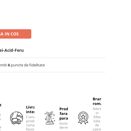
A IN COS
si-Acid-Feru
imiti
6
puncte de fidelitate
Brand
romanesc
tacteaza-
Livram
Produse
fabricat
international
in
fara
rim
Comanda
Alba
parabeni
ultanta
produsele
Iulia
testate
romanesti
de
erea
dermatologic
favorite!
catre