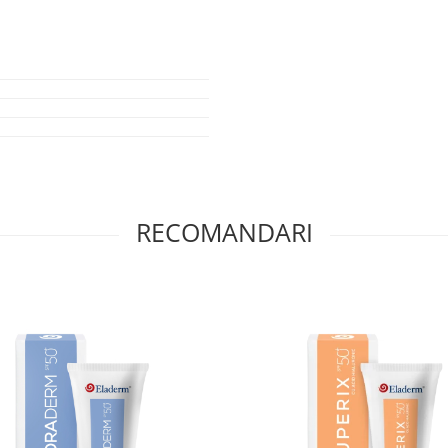
nifiant, mentinand in acelasi timp
za reciproc in lupta impotriva
 expus la o multime de factori care
 prematura. Rolul antioxidantilor
care ataca in mod constant celulele
minatoare si fotoprotectoare, de
i.
ranirea prematura a pielii dar ii
RECOMANDARI
apt care ajuta la imbunatatirea
 a tenului, acesta poate aduce o
nd acest articol de blog: