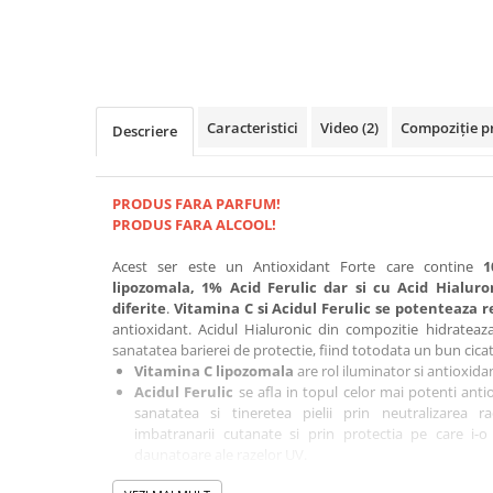
Caracteristici
Video
(2)
Compoziție p
Descriere
PRODUS FARA PARFUM!
PRODUS FARA ALCOOL!
Acest ser este un Antioxidant Forte care contine
1
lipozomala, 1% Acid Ferulic dar si cu Acid Hialur
diferite
.
Vitamina C si Acidul Ferulic
se potenteaza r
antioxidant. Acidul Hialuronic din compozitie hidrateaz
sanatatea barierei de protectie, fiind totodata un bun cicat
Vitamina C lipozomala
are rol iluminator si antioxida
Acidul Ferulic
se afla in topul celor mai potenti anti
sanatatea si tineretea pielii prin neutralizarea radi
imbatranarii cutanate si prin protectia pe care i-o 
daunatoare ale razelor UV.