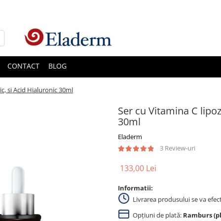
CONTACT
BLOG
c, si Acid Hialuronic 30ml
Ser cu Vitamina C lipoz
30ml
Eladerm
3 Review-uri
133,00 Lei
Informatii:
Livrarea produsului se va efec
Opțiuni de plată:
Ramburs (pla