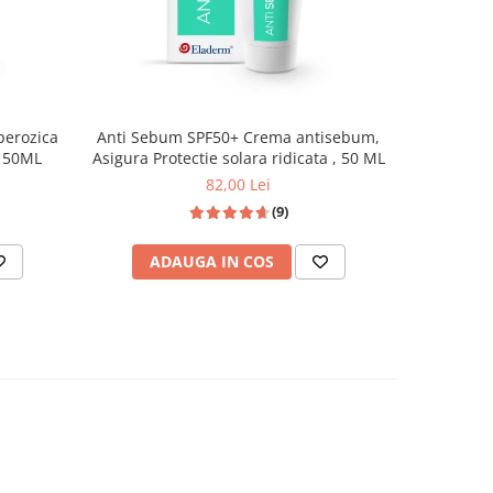
Crema c
perozica
Anti Sebum SPF50+ Crema antisebum,
otectie solara ridicata - 50ML
Asigura Protectie solara ridicata , 50 ML
82,00 Lei
(9)
AD
ADAUGA IN COS