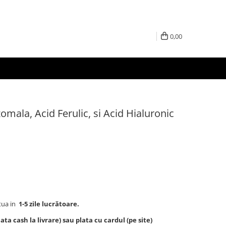
0,00
omala, Acid Ferulic, si Acid Hialuronic
tua in
1-5 zile lucrătoare.
ta cash la livrare) sau plata cu cardul (pe site)