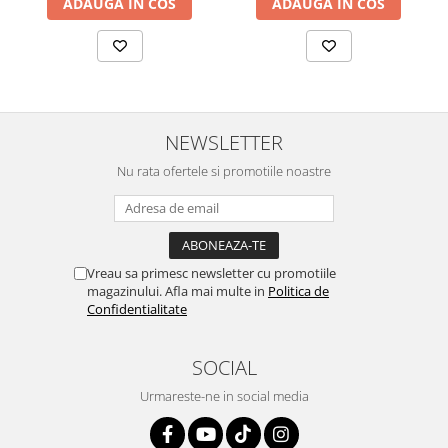
ADAUGA IN COS
ADAUGA IN COS
CARE SUNT SEMNELE CARE INDICA APARITIA CUPEROZEI?
Desi semnele difera de la caz la caz, principalele semne care
tradeaza aparitia cuperozei sunt:
inrosirea pielii in zone precum: nasul, frunte, pometi / obraji,
pe gat, barbie, piept;
aparitia unor vinisoare la suprafata pielii - acestea apar sub
NEWSLETTER
forma unor vene mici si de culoare rosie/ visinie;
Nu rata ofertele si promotiile noastre
specialistii au descoperit ca si alte probleme precum porii
dilatati, uscarea excesiva a tenului, descuamarea pielii sau
sensibilizarea tenului pot fi semne care semnaleaza aparitia
cuperozei. Insa nu intotdeauna acestea aduc dupa sine si
cuperoza.
Vreau sa primesc newsletter cu promotiile
magazinului. Afla mai multe in
Politica de
Confidentialitate
SOCIAL
Urmareste-ne in social media