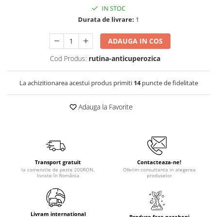
IN STOC
Durata de livrare:
1
ADAUGA IN COS
Cod Produs:
rutina-anticuperozica
La achizitionarea acestui produs primiti
14
puncte de fidelitate
Adauga la Favorite
Transport gratuit
Contacteaza-ne!
la comenzile de peste 200RON,
Oferim consultanta in alegerea
livrate în România
produselor
Livram international
Produse fara parabeni