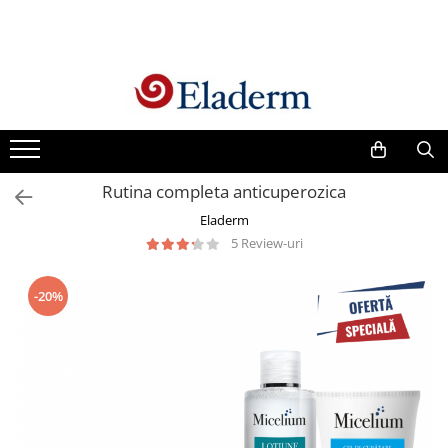
Produse
Vezi toate produsele
Creme cu protectie solara
Produse Antirid
Rutina completa anticuperozica
Produse Hidratante
Eladerm
Produse Anticuperozice /
5 Review-uri
Antirozacee
Produse Anti sebum
-20%
Produse Antiacnee
Creme contur ochi
Seruri
Produse Par si Scalp
Lotiuni tonice