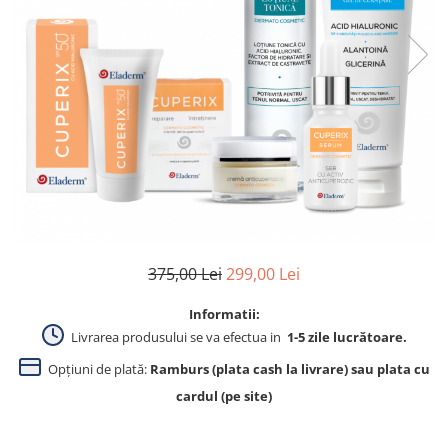
Produse pentru curatare
Creme Emoliente
Creme cu Uree
Produse pentru pete pigmentare
Evidence skincare
Pachete
375,00 Lei
299,00 Lei
Informatii:
Livrarea produsului se va efectua in
1-5 zile lucrătoare.
Opțiuni de plată:
Ramburs (plata cash la livrare) sau plata cu
cardul (pe site)