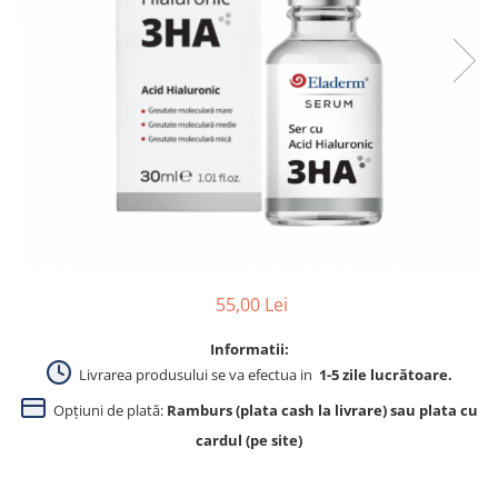
Produse pentru curatare
Creme Emoliente
Creme cu Uree
Produse pentru pete pigmentare
Evidence skincare
Pachete
55,00 Lei
Informatii:
Livrarea produsului se va efectua in
1-5 zile lucrătoare.
Opțiuni de plată:
Ramburs (plata cash la livrare) sau plata cu
cardul (pe site)