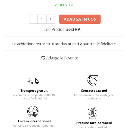
IN STOC
ADAUGA IN COS
Cod Produs:
ser3HA
La achizitionarea acestui produs primiti
2
puncte de fidelitate
Adauga la Favorite
Transport gratuit
Contacteaza-ne!
la comenzile de peste 200RON,
Oferim consultanta in alegerea
livrate în România
produselor
Livram international
Produse fara parabeni
Comanda produsele romanesti
testate dermatologic