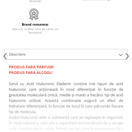
favorite!
Brand romanesc
fabricat in Alba Iulia de catre un
farmacist
Descriere
PRODUS FARA PARFUM!
PRODUS FARA ALCOOL!
Serul cu Acid Hialuronic Eladerm conține trei tipuri de acid
hialuronic care acționează în mod diferențiat în funcție de
greutatea moleculară (mică, medie și mare) a fiecărui tip de acid
hialuronic utilizat. Această combinație asigură un efect de
hidratare diferențiată, în funcție de locul în care pătrunde fiecare
tip de molecula.
Acidul hialuronic este o substanţă care se regăseşte în organism
în mod natural şi care are o capacitate extraordinară de a atrage
şi de a reţine apa în celule. Folosit pe ten, acesta are puterea de a