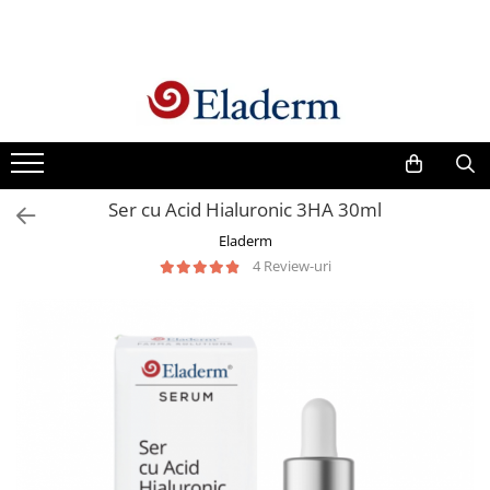
Produse
Vezi toate produsele
Creme cu protectie solara
Produse Antirid
Ser cu Acid Hialuronic 3HA 30ml
Produse Hidratante
Eladerm
Produse Anticuperozice /
4 Review-uri
Antirozacee
Produse Anti sebum
Produse Antiacnee
Creme contur ochi
Seruri
Produse Par si Scalp
Lotiuni tonice