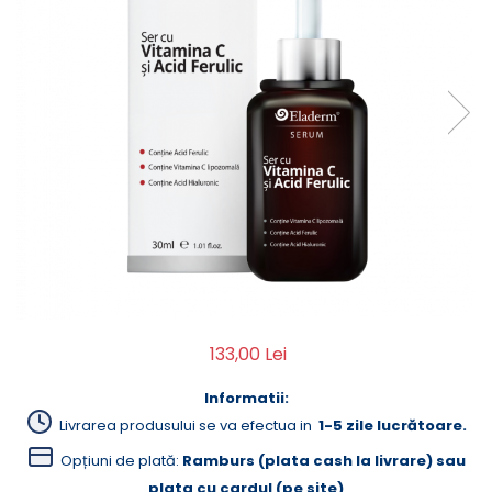
Creme Emoliente
Creme cu Uree
Produse pentru pete pigmentare
Evidence skincare
Pachete
133,00 Lei
Informatii:
Livrarea produsului se va efectua in
1-5 zile lucrătoare.
Opțiuni de plată:
Ramburs (plata cash la livrare) sau
plata cu cardul (pe site)