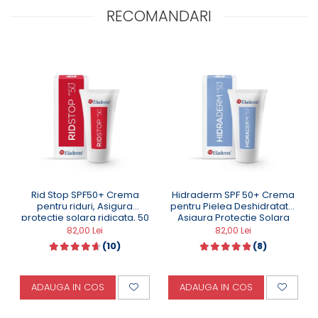
Acestea sunt stocate în sticluțe de sticlă închise la
RECOMANDARI
culoare, tocmai pentru a le feri lumină.
Volum: 30ml
Valabilitate: 6 luni de la deschidere
Rid Stop SPF50+ Crema
Hidraderm SPF 50+ Crema
pentru riduri, Asigura
pentru Pielea Deshidratata.
protectie solara ridicata, 50
Asigura Protectie Solara
ML
Ridicata - 50 ML
82,00 Lei
82,00 Lei
(10)
(8)
ADAUGA IN COS
ADAUGA IN COS