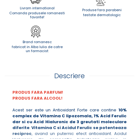
Livram international
Produse fara parabeni
Comanda produsele romanesti
testate dermatologic
favorite!
Brand romanesc
fabricat in Alba Iulia de catre
un farmacist
Descriere
PRODUS FARA PARFUM!
PRODUS FARA ALCOOL!
Acest ser este un Antioxidant Forte care contine
10%
complex de Vitamina C lipozomala, 1% Acid Ferulic
dar si cu Acid Hialuronic de 3 greutati moleculare
diferite
.
Vitamina C si Acidul Ferulic
se potenteaza
reciproc
, avand un puternic efect antioxidant. Acidul