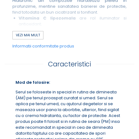
Hialuronic din compozitie hidrateaza pielea in
profunzime, mentine sanatatea barierei de protectie,
fiind totodata un bun cicatrizant si tonifiant.
Vitamina C lipozomala
are rol iluminator si
antioxidant;
Acidul Ferulic
se afla in topul celor mai potenti
VEZI MAI MULT
antioxidanti naturali. Acesta mentine sanatatea si
tineretea pielii prin neutralizarea radicalilor liberi, prin
Informatii conformitate produs
incetinirea imbatranarii cutanate si prin protectia pe
care i-o ofera pielii impotriva efectelor daunatoare
ale razelor UV.
Caracteristici
Acidul Hialuronic
are rol hidratant, cicatrizant si
Mod de folosire:
tonifiant, mentinand in acelasi timp sanatatea
barierei de protectie a pielii.
Serul se foloseste in special in rutina de dimineata
(AM) pe tenul proaspat curatat si umed. Serul se
aplica pe tenul umed, cu ajutorul degetelor si se
Ingredientele din compozitia acestui ser se potenteaza
maseaza usor pana la aborbtie, ulterior, fiind sigilat
reciproc in lupta impotriva imbatranarii premature a
cu o crema hidratanta, cu factor de protectie. Acest
pielii. Zi de zi, tenul nostru este expus la o multime de
produs poate fi folosit si in rutina de seara (PM) insa
factori care il agreseaza si care provoaca deteriorarea
este recomandat in special in cea de dimineata
si imbatranirea prematura. Rolul antioxidantilor este
datorita faptului ca are capacitatea de spori
acela de a proteja pielea de radicalii liberi (molecule