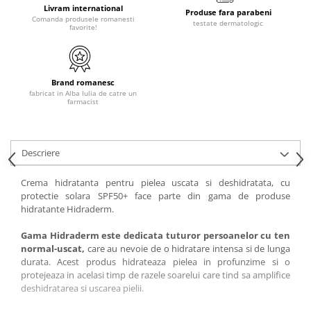
Livram international
Produse fara parabeni
Comanda produsele romanesti
testate dermatologic
favorite!
Brand romanesc
fabricat in Alba Iulia de catre un
farmacist
Descriere
Crema hidratanta pentru pielea uscata si deshidratata, cu
protectie solara SPF50+ face parte din gama de produse
hidratante Hidraderm.
Gama Hidraderm este dedicata tuturor persoanelor cu ten
normal-uscat,
care au nevoie de o hidratare intensa si de lunga
durata. Acest produs hidrateaza pielea in profunzime si o
protejeaza in acelasi timp de razele soarelui care tind sa amplifice
deshidratarea si uscarea pielii.