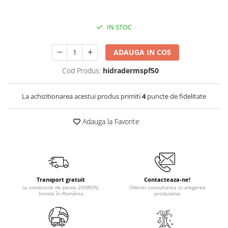
IN STOC
ADAUGA IN COS
Cod Produs:
hidradermspf50
La achizitionarea acestui produs primiti
4
puncte de fidelitate
Adauga la Favorite
Transport gratuit
Contacteaza-ne!
la comenzile de peste 200RON,
Oferim consultanta in alegerea
livrate în România
produselor