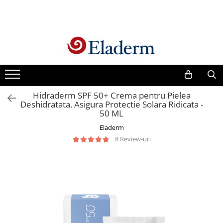
Produse
Vezi toate produsele
Creme cu protectie solara
Produse Antirid
Hidraderm SPF 50+ Crema pentru Pielea
Produse Hidratante
Deshidratata. Asigura Protectie Solara Ridicata -
50 ML
Produse Anticuperozice /
Antirozacee
Eladerm
8 Review-uri
Produse Anti sebum
Produse Antiacnee
Creme contur ochi
Seruri
Produse Par si Scalp
Lotiuni tonice