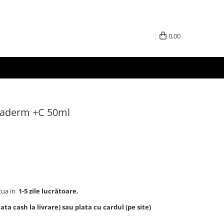
0,00
raderm +C 50ml
tua in
1-5 zile lucrătoare.
ta cash la livrare) sau plata cu cardul (pe site)