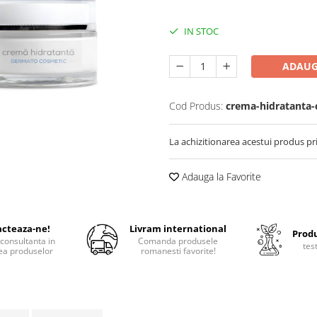
IN STOC
ADAUG
Cod Produs:
crema-hidratanta-
La achizitionarea acestui produs pr
Adauga la Favorite
cteaza-ne!
Livram international
Produ
consultanta in
Comanda produsele
tes
ea produselor
romanesti favorite!