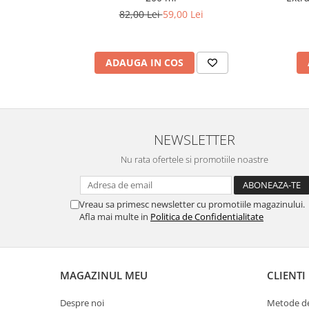
de lipide (alipidic) in timp ce tenul deshidratat se lupta cu
82,00 Lei
59,00 Lei
Tenul uscat necesita o ingrijire atenta si este deseori “ca
Insa nu trebuie sa excludem si cauzele externe car
(imbatranirea, produsele de ingrijire nepotrivite, proble
ADAUGA IN COS
sanatatea noastra). Specialistii recomanda ca in cazul
produse care au in compozitie, printre alte ingrediente si V
Pentru a veni in intampinarea nevoilor unui ten deshidrat
mai multe lichide (desi este imperios necesar sa ne a
consumam suficiente lichide). Produsele cosmetice / de
deshidratat lupta impotriva pierderii apei transepi
NEWSLETTER
acesteia.
Nu rata ofertele si promotiile noastre
Cremele din gama Hidraderm, datorita ingredientelor 
impotriva problemelor cu care se confrunta atat tenul uscat
Vreau sa primesc newsletter cu promotiile magazinului.
Afla mai multe in
Politica de Confidentialitate
MAGAZINUL MEU
CLIENTI
Despre noi
Metode de