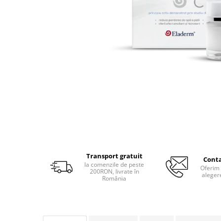
Produse pentru curatare
Creme Emoliente
Creme cu Uree
Produse pentru pete pigmentare
Evidence skincare
Pachete
Transport gratuit
Conta
la comenzile de peste
Oferim 
200RON, livrate în
aleger
România