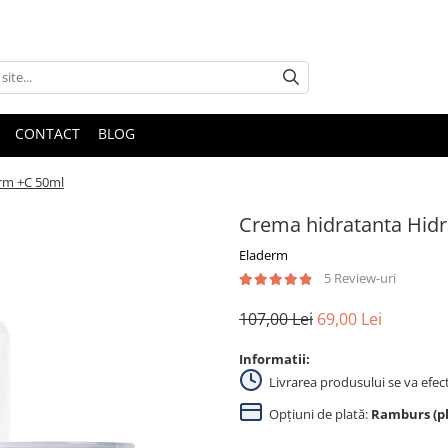
CONTACT
BLOG
rm +C 50ml
Crema hidratanta Hid
Eladerm
5 Review-uri
107,00 Lei
69,00 Lei
Informatii:
Livrarea produsului se va efec
Opțiuni de plată:
Ramburs (pla