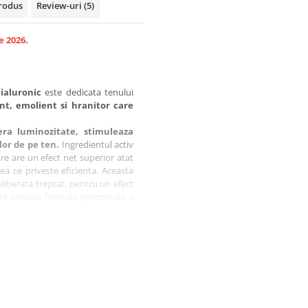
rodus
Review-uri
(5)
e 2026.
ialuronic
este dedicata tenului
nt, emolient si hranitor care
era luminozitate, stimuleaza
lor de pe ten.
Ingredientul activ
re are un efect net superior atat
eea ce priveste eficienta. Aceasta
liberata treptat, pentru un efect
re aceasta formula lipozomala a
CI
.
i C pe timpul verii, te invitam sa
?"