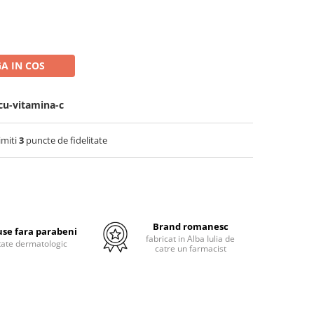
A IN COS
cu-vitamina-c
imiti
3
puncte de fidelitate
Brand romanesc
se fara parabeni
fabricat in Alba Iulia de
tate dermatologic
catre un farmacist