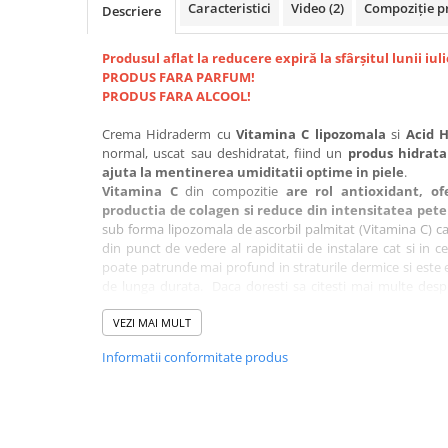
Caracteristici
Video
(2)
Compoziție p
Descriere
Produsul aflat la reducere expiră la sfârșitul lunii iuli
PRODUS FARA PARFUM!
PRODUS FARA ALCOOL!
Crema Hidraderm cu
Vitamina C lipozomala
si
Acid H
normal, uscat sau deshidratat, fiind un
produs hidrata
ajuta la mentinerea umiditatii optime in piele
.
Vitamina C
din compozitie
are rol antioxidant, of
productia de colagen si reduce din intensitatea pete
sub forma lipozomala de ascorbil palmitat (Vitamina C) ca
din punct de vedere al rapiditatii de instalare cat si in c
poate patrunde mai profund in straturile dermice si este e
de lunga durata. Daca doresti sa citesti mai multe desp
Vitaminei C, te invitam sa citesti articolul nostru de blog
AI
VEZI MAI MULT
Informatii conformitate produs
De asemenea, daca ai dubii cu privire la utilizarea vitamine
citesti acest articol:
"Folosim Vitamina C pe timpul verii
BENEFICIILE CREMEI HIDRADERM: