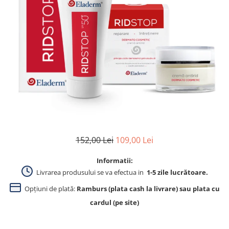
Produse pentru curatare
Creme Emoliente
Creme cu Uree
Produse pentru pete pigmentare
Evidence skincare
Pachete
152,00 Lei
109,00 Lei
Informatii:
Livrarea produsului se va efectua in
1-5 zile lucrătoare.
Opțiuni de plată:
Ramburs (plata cash la livrare) sau plata cu
cardul (pe site)