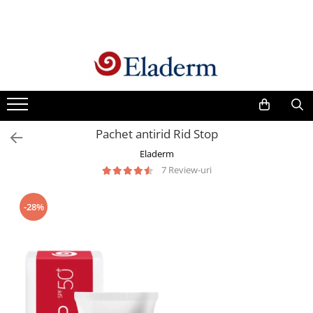
Produse
Vezi toate produsele
Creme cu protectie solara
Produse Antirid
Pachet antirid Rid Stop
Produse Hidratante
Eladerm
Produse Anticuperozice /
7 Review-uri
Antirozacee
Produse Anti sebum
-28%
Produse Antiacnee
Creme contur ochi
Seruri
Produse Par si Scalp
Lotiuni tonice