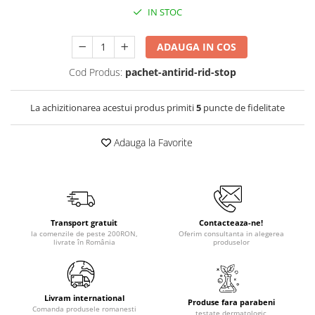
IN STOC
ADAUGA IN COS
Cod Produs:
pachet-antirid-rid-stop
La achizitionarea acestui produs primiti
5
puncte de fidelitate
Adauga la Favorite
Transport gratuit
Contacteaza-ne!
la comenzile de peste 200RON,
Oferim consultanta in alegerea
livrate în România
produselor
Livram international
Produse fara parabeni
Comanda produsele romanesti
testate dermatologic