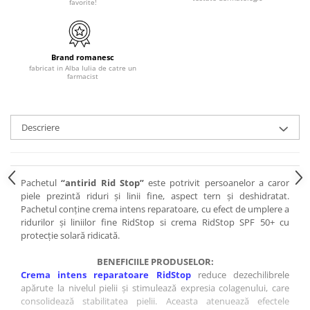
favorite!
Brand romanesc
fabricat in Alba Iulia de catre un
farmacist
Descriere
Pachetul
“antirid Rid Stop”
este potrivit persoanelor a caror
piele prezintă riduri și linii fine, aspect tern și deshidratat.
Pachetul conține crema intens reparatoare, cu efect de umplere a
ridurilor și liniilor fine RidStop si crema RidStop SPF 50+ cu
protecție solară ridicată.
BENEFICIILE PRODUSELOR:
Crema intens reparatoare RidStop
reduce dezechilibrele
apărute la nivelul pielii și stimulează expresia colagenului, care
consolidează stabilitatea pielii. Aceasta atenuează efectele