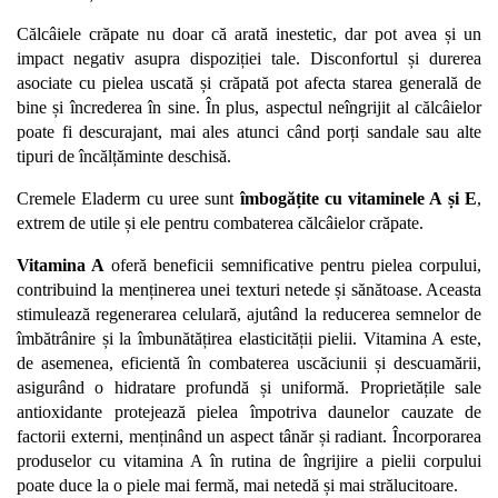
Călcâiele crăpate nu doar că arată inestetic, dar pot avea și un 
impact negativ asupra dispoziției tale. Disconfortul și durerea 
asociate cu pielea uscată și crăpată pot afecta starea generală de 
bine și încrederea în sine. În plus, aspectul neîngrijit al călcâielor 
poate fi descurajant, mai ales atunci când porți sandale sau alte 
tipuri de încălțăminte deschisă. 
Cremele Eladerm cu uree sunt 
îmbogățite cu vitaminele A și E
, 
extrem de utile și ele pentru combaterea călcâielor crăpate. 
Vitamina A
 oferă beneficii semnificative pentru pielea corpului, 
contribuind la menținerea unei texturi netede și sănătoase. Aceasta 
stimulează regenerarea celulară, ajutând la reducerea semnelor de 
îmbătrânire și la îmbunătățirea elasticității pielii. Vitamina A este, 
de asemenea, eficientă în combaterea uscăciunii și descuamării, 
asigurând o hidratare profundă și uniformă. Proprietățile sale 
antioxidante protejează pielea împotriva daunelor cauzate de 
factorii externi, menținând un aspect tânăr și radiant. Încorporarea 
produselor cu vitamina A în rutina de îngrijire a pielii corpului 
poate duce la o piele mai fermă, mai netedă și mai strălucitoare.