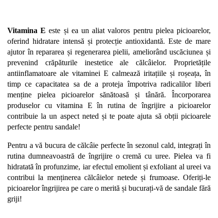
Vitamina E
 este și ea un aliat valoros pentru pielea picioarelor, 
oferind hidratare intensă și protecție antioxidantă. Este de mare 
ajutor în repararea și regenerarea pielii, ameliorând uscăciunea și 
prevenind crăpăturile inestetice ale călcâielor. Proprietățile 
antiinflamatoare ale vitaminei E calmează iritațiile și roșeața, în 
timp ce capacitatea sa de a proteja împotriva radicalilor liberi 
menține pielea picioarelor sănătoasă și tânără. Încorporarea 
produselor cu vitamina E în rutina de îngrijire a picioarelor 
contribuie la un aspect neted și te poate ajuta să obții picioarele 
perfecte pentru sandale! 
Pentru a vă bucura de călcâie perfecte în sezonul cald, integrați în 
rutina dumneavoastră de îngrijire o cremă cu uree. Pielea va fi 
hidratată în profunzime, iar efectul emolient și exfoliant al ureei va 
contribui la menținerea călcâielor netede și frumoase. Oferiți-le 
picioarelor îngrijirea pe care o merită și bucurați-vă de sandale fără 
griji!