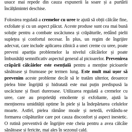
usuce mai repede din cauza expunerii la soare și a purtării 
încălțămintei deschise.
Folosirea regulată a 
cremelor cu uree
 te ajută să obții călcâie fine, 
exfoliate și cu un aspect plăcut. Aceste produse sunt cea mai bună 
soluție pentru a combate uscăciunea și crăpăturile, redând pielii 
suplețea și confortul necesar. În plus, un regim de îngrijire 
adecvat, care include aplicarea zilnică a unei creme cu uree, poate 
preveni apariția problemelor la nivelul călcâielor și poate 
îmbunătăți semnificativ aspectul general al picioarelor. 
Prevenirea 
crăpării călcâielor este esențială 
pentru a menține picioarele 
sănătoase și frumoase pe termen lung. 
Este mult mai ușor să 
prevenim
 aceste probleme decât să le tratăm ulterior, deoarece 
pielea bine îngrijită și hidratată este mai puțin predispusă la 
uscăciune și fisuri dureroase. Utilizarea regulată a cremelor cu 
uree, care au proprietăți emoliente și exfoliante, ajută la 
menținerea umidității optime în piele și la îndepărtarea celulelor 
moarte. Astfel, pielea rămâne moale și netedă, evitându-se 
formarea crăpăturilor care pot cauza disconfort și aspect inestetic. 
O rutină preventivă de îngrijire este cheia pentru a avea călcâie 
sănătoase și fericite, mai ales în sezonul cald.