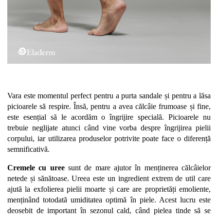
Creme Emoliente
Creme cu Uree
Produse pentru pete pigmentare
Evidence skincare
Pachete
Vara este momentul perfect pentru a purta sandale și pentru a lăsa 
picioarele să respire. Însă, pentru a avea călcâie frumoase și fine, 
este esențial să le acordăm o îngrijire specială. Picioarele nu 
trebuie neglijate atunci când vine vorba despre îngrijirea pielii 
corpului, iar utilizarea produselor potrivite poate face o diferență 
semnificativă.
Cremele cu uree
 sunt de mare ajutor în menținerea călcâielor 
netede și sănătoase. Ureea este un ingredient extrem de util care 
ajută la exfolierea pielii moarte și care are proprietăți emoliente, 
menținând totodată umiditatea optimă în piele. Acest lucru este 
deosebit de important în sezonul cald, când pielea tinde să se 