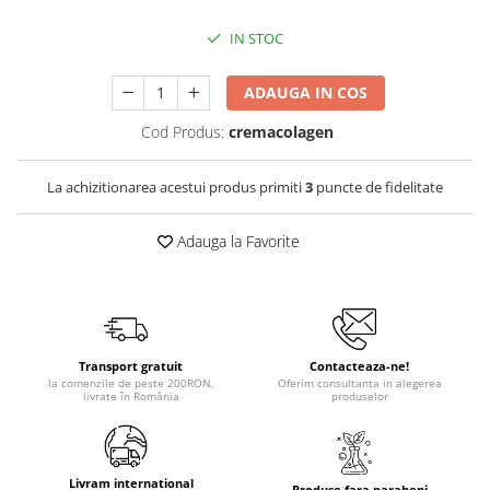
IN STOC
ADAUGA IN COS
Cod Produs:
cremacolagen
La achizitionarea acestui produs primiti
3
puncte de fidelitate
Adauga la Favorite
Transport gratuit
Contacteaza-ne!
la comenzile de peste 200RON,
Oferim consultanta in alegerea
livrate în România
produselor
Livram international
Produse fara parabeni