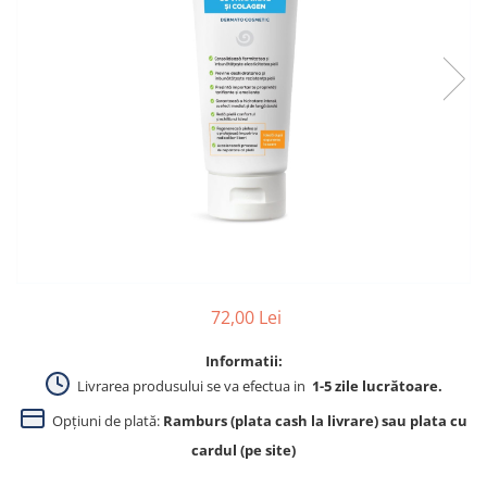
Produse pentru curatare
Creme Emoliente
Creme cu Uree
Produse pentru pete pigmentare
Evidence skincare
Pachete
72,00 Lei
Informatii:
Livrarea produsului se va efectua in
1-5 zile lucrătoare.
Opțiuni de plată:
Ramburs (plata cash la livrare) sau plata cu
cardul (pe site)