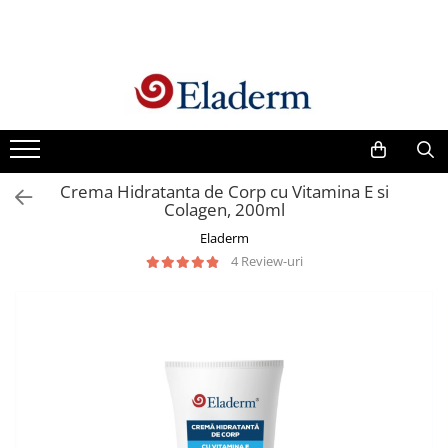
Produse
Vezi toate produsele
Creme cu protectie solara
Produse Antirid
Crema Hidratanta de Corp cu Vitamina E si
Produse Hidratante
Colagen, 200ml
Produse Anticuperozice /
Eladerm
Antirozacee
4 Review-uri
Produse Anti sebum
Produse Antiacnee
Creme contur ochi
Seruri
Produse Par si Scalp
Lotiuni tonice