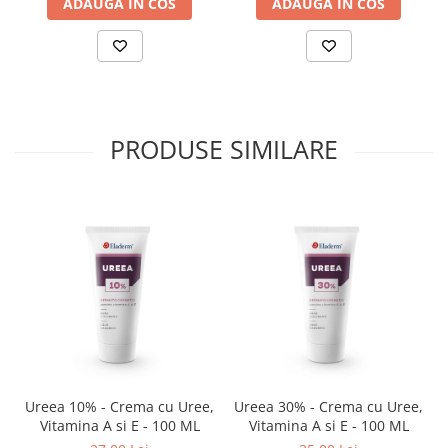
incetineste imbatranirea celulara;
ADAUGA IN COS
ADAUGA IN COS
promoveaza productia de colagen la nivelul dermului;
regenereaza pielea si o hraneste intens.
Gramaj:
200ml
Valabilitate:
6 luni de la deschidere
PRODUSE SIMILARE
Ureea 10% - Crema cu Uree,
Ureea 30% - Crema cu Uree,
Vitamina A si E - 100 ML
Vitamina A si E - 100 ML