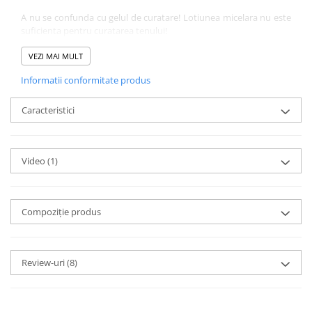
A nu se confunda cu gelul de curatare! Lotiunea micelara nu este
suficienta pentru curatarea tenului!
Gramaj:
250 ml
Valabilitate:
VEZI MAI MULT
6 luni de la deschidere
Informatii conformitate produs
Caracteristici
Video
(1)
Compoziție produs
Review-uri
(8)