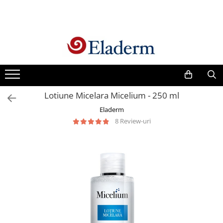
Produse
Vezi toate produsele
Creme cu protectie solara
Produse Antirid
Lotiune Micelara Micelium - 250 ml
Produse Hidratante
Eladerm
Produse Anticuperozice /
8 Review-uri
Antirozacee
Produse Anti sebum
Produse Antiacnee
Creme contur ochi
Seruri
Produse Par si Scalp
Lotiuni tonice