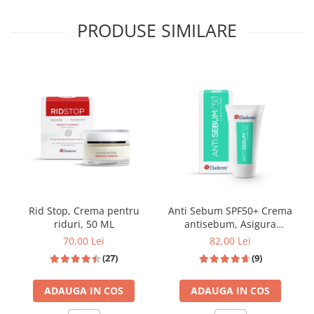
PRODUSE SIMILARE
Anti Sebum SPF50+ Crema
Rid Stop, Crema pentru
antisebum, Asigura
riduri, 50 ML
Protectie solara ridicata , 50
82,00 Lei
70,00 Lei
ML
(9)
(27)
ADAUGA IN COS
ADAUGA IN COS