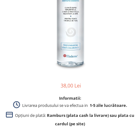
Produse pentru curatare
Creme Emoliente
Creme cu Uree
Produse pentru pete pigmentare
Evidence skincare
Pachete
38,00 Lei
Informatii:
Livrarea produsului se va efectua in
1-5 zile lucrătoare.
Opțiuni de plată:
Ramburs (plata cash la livrare) sau plata cu
cardul (pe site)