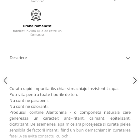
favorite!
Brand romanesc
fabricat in Alba Iulia de catre un
farmacist
Descriere
Curata rapid impuritatile, chiar si machiajul rezistent la apa.
Potrivita pentru toate tipurile de ten.
Nu contine parabeni.
Nu contine coloranti.
Produsul contine Alantonina - o componeta naturala care
genereaza un caracter: anti-iritant, calmant, epitelizant,
cicatrizant. De asemenea, apa micelara protejeaza si curata pielea
sensibila de factorii iritanti, fiind un bun demachiant in curatarea
fetei. A se evita contactul cu ochii.