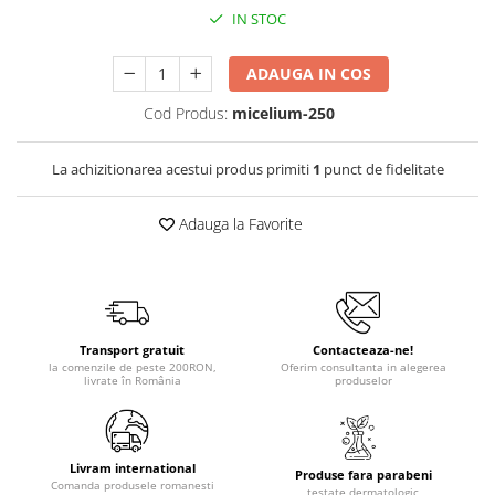
IN STOC
ADAUGA IN COS
Cod Produs:
micelium-250
La achizitionarea acestui produs primiti
1
punct de fidelitate
Adauga la Favorite
Transport gratuit
Contacteaza-ne!
la comenzile de peste 200RON,
Oferim consultanta in alegerea
livrate în România
produselor
Livram international
Produse fara parabeni
Comanda produsele romanesti
testate dermatologic