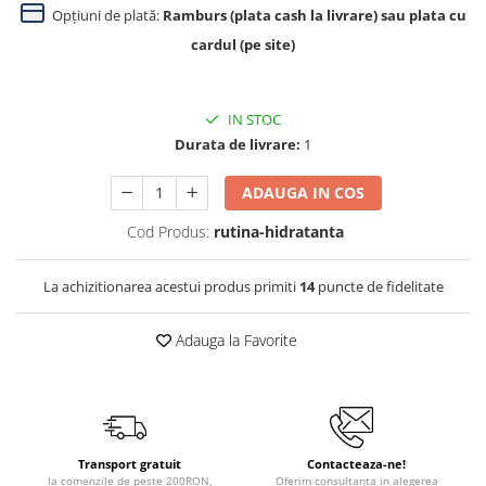
Opțiuni de plată:
Ramburs (plata cash la livrare) sau plata cu
cardul (pe site)
IN STOC
Durata de livrare:
1
ADAUGA IN COS
Cod Produs:
rutina-hidratanta
La achizitionarea acestui produs primiti
14
puncte de fidelitate
Adauga la Favorite
Transport gratuit
Contacteaza-ne!
la comenzile de peste 200RON,
Oferim consultanta in alegerea