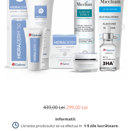
Produse pentru curatare
Creme Emoliente
Creme cu Uree
Produse pentru pete pigmentare
Evidence skincare
Pachete
439,00 Lei
299,00 Lei
Informatii:
Livrarea produsului se va efectua in
1-5 zile lucrătoare.