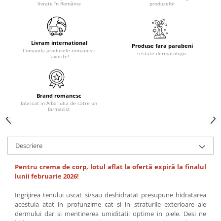
livrate în România
produselor
Livram international
Produse fara parabeni
Comanda produsele romanesti
testate dermatologic
favorite!
Brand romanesc
fabricat in Alba Iulia de catre un
farmacist
Descriere
Pentru crema de corp, lotul aflat la ofertă expiră la finalul
lunii februarie 2026!
Ingrijirea tenului uscat si/sau deshidratat presupune hidratarea
acestuia atat in profunzime cat si in straturile exterioare ale
dermului dar si mentinerea umiditatii optime in piele. Desi ne