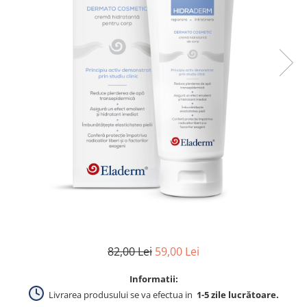
Produse pentru curatare
Creme Emoliente
Creme cu Uree
Produse pentru pete pigmentare
Evidence skincare
Pachete
82,00 Lei
59,00 Lei
Informatii:
Livrarea produsului se va efectua in
1-5 zile lucrătoare.