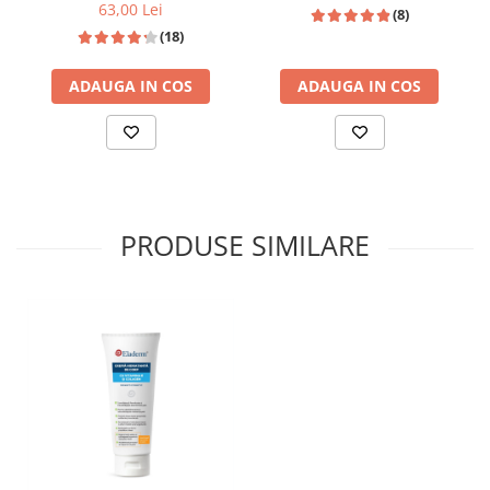
Ridicata - 50 ML
Garantează o hidratare intensă, cu efect imediat și de lungă
63,00 Lei
(8)
durată, datorită capacității de a împiedica evaporarea apei de la
(18)
nivelul epidermului
Promoveaza functia de reparare a pielii
ADAUGA IN COS
ADAUGA IN COS
➢
Unturile de Shea si de Cacao
Stimuleaza regenerarea celulara si productia de colagen
Accelereaza procesul de reparare al pielii si favorizeaza
cicatrizarea
Hranesc pielea in profunzime si o protejeaza de factorii de mediu
si de razele UV
Prezinta excelente proprietati emoliente, hidratante si nutritive
PRODUSE SIMILARE
➢
Vitamina E
Prezinta o acțiune anti-oxidantă excelentă, conferind pielii
protectie împotriva radicalilor liberi și a factorilor exogeni
Încetinește îmbătrânirea celulară
Promovează producția de colagen la nivelul dermului
Efect:
Hidratant
Emolient
Catifelant
Antioxidant