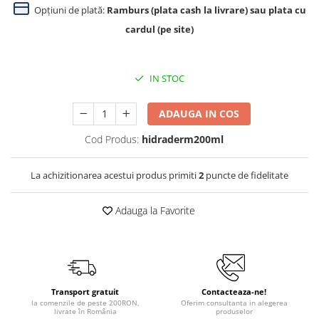
Opțiuni de plată:
Ramburs (plata cash la livrare) sau plata cu
cardul (pe site)
IN STOC
ADAUGA IN COS
Cod Produs:
hidraderm200ml
La achizitionarea acestui produs primiti
2
puncte de fidelitate
Adauga la Favorite
Transport gratuit
Contacteaza-ne!
la comenzile de peste 200RON,
Oferim consultanta in alegerea
livrate în România
produselor