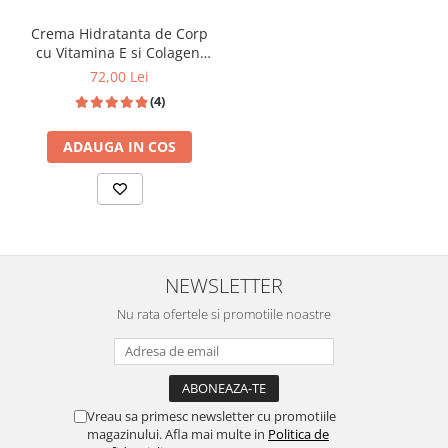
Gramaj:
200 ml
Crema Hidratanta de Corp
Valabilitate:
6 luni de la deschidere
cu Vitamina E si Colagen,
200ml
72,00 Lei
Eficacitatea principiului activ de ultima generatie - Emolid CC, este
(4)
demonstrata prin studiu clinic si beneficiaza de eco-certificare.
Principiu activ demonstrat prin studiu clinic:
Textură lejeră ce pătrunde rapid în piele
ADAUGA IN COS
Absorbție imediată și întindere ușoară
Efect catifelant și emolient
NEWSLETTER
Nu rata ofertele si promotiile noastre
Vreau sa primesc newsletter cu promotiile
magazinului. Afla mai multe in
Politica de