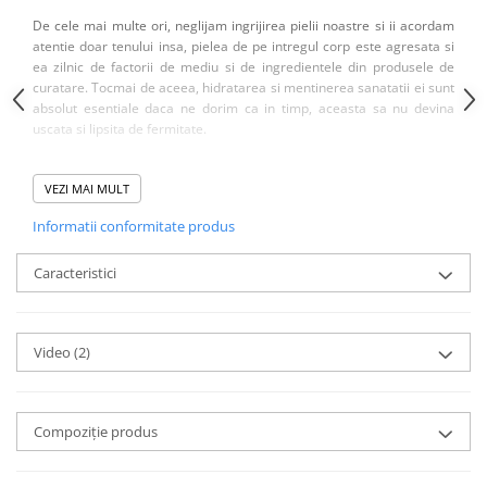
De cele mai multe ori, neglijam ingrijirea pielii noastre si ii acordam
atentie doar tenului insa, pielea de pe intregul corp este agresata si
ea zilnic de factorii de mediu si de ingredientele din produsele de
curatare. Tocmai de aceea, hidratarea si mentinerea sanatatii ei sunt
absolut esentiale daca ne dorim ca in timp, aceasta sa nu devina
uscata si lipsita de fermitate.
Avand o textura usoara, aceasta se absoarbe usor in piele, lasand un
VEZI MAI MULT
miros discret si un aspect neted si catifelat. Ingredientele din
compozitie nu doar ca hidrateaza pielea insa o ajuta sa isi mentina
Informatii conformitate produs
singura umiditatea optima si sa se protejeze de factorii externi.
Caracteristici
Dubla actiune - Reparare si intretinere
Video
(2)
Dermatocosmetic Crema hidratanta pentru corp
Principiu activ demonstrat prin studiu clinic
Reduce pierderea de apa transepidermica
Asigura un efect emolient si hidratant imediat
Compoziție produs
Îmbunătățește elasticitatea pielii
Confera protectie impotriva radicalilor liberi si a factorilor
exogeni