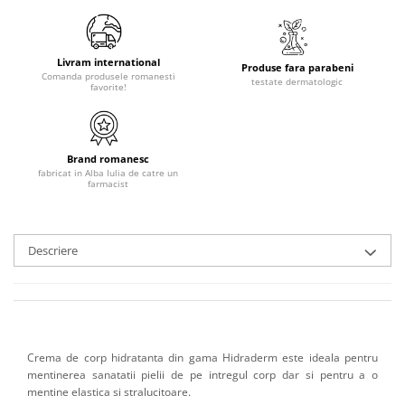
Livram international
Produse fara parabeni
Comanda produsele romanesti
testate dermatologic
favorite!
Brand romanesc
fabricat in Alba Iulia de catre un
farmacist
Descriere
Crema de corp hidratanta din gama Hidraderm este ideala pentru
mentinerea sanatatii pielii de pe intregul corp dar si pentru a o
mentine elastica si stralucitoare.