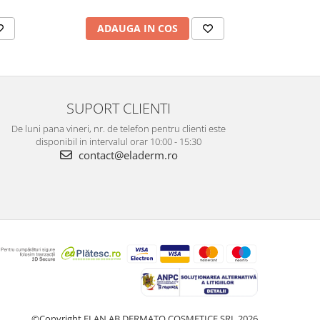
ADAUGA IN COS
AD
SUPORT CLIENTI
De luni pana vineri, nr. de telefon pentru clienti este
disponibil in intervalul orar 10:00 - 15:30
contact@eladerm.ro
©Copyright ELAN AB DERMATO COSMETICE SRL 2026