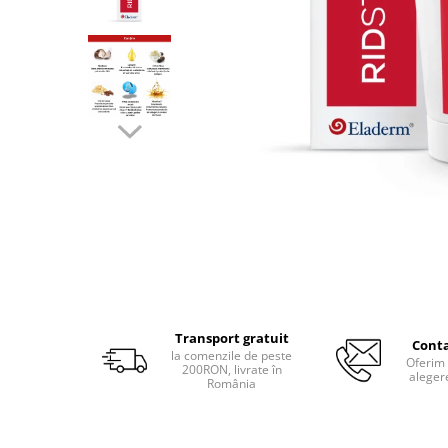
Produse pentru curatare
Creme Emoliente
Creme cu Uree
Produse pentru pete pigmentare
Evidence skincare
Pachete
Transport gratuit
Conta
la comenzile de peste
Oferim 
200RON, livrate în
aleger
România