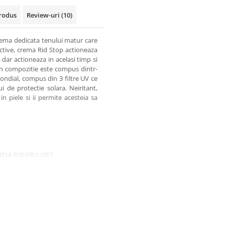
rodus
Review-uri
(10)
rema dedicata tenului matur care
 active, crema Rid Stop actioneaza
dar actioneaza in acelasi timp si
n compozitie este compus dintr-
mondial, compus din 3 filtre UV ce
 de protectie solara. Neiritant,
in piele si ii permite acesteia sa
ITIA RIDURILOR?
varsta, ingrijirea corespunzatoare
tatea lor. Zonele care sunt mai
 aceea produsele antirid se aplica
a jonctiunii dermo-epidermice, o
e a tesutului adipos subcutanat si