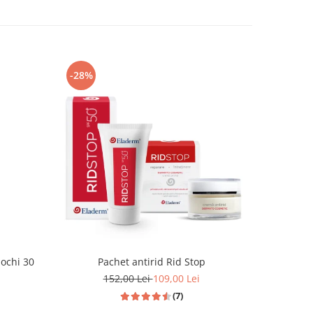
-28%
-37%
 ochi 30
Pachet antirid Rid Stop
Pachet
152,00 Lei
109,00 Lei
4
(7)