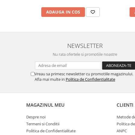
- expunerea pielii la anumite substante precum fumul d
- expunerea la razele soarelui duce la aparitia riduril
fibrele de colagen si elastina din piele. Acelasi lucru
ADAUGA IN COS
bronzului artificial (solar);
- viciile precum fumatul sau alcoolul afecteaza calita
sanguin in timp ce alcoolul deshidrateaza, usuca pielea;
- menopauza este de asemenea un factor care duce la 
ridurilor;
NEWSLETTER
- micsorarea oaselor si pierderea grasimii poate duc
modificari din organismul nostru fac ca pielea sa “se las
Nu rata ofertele si promotiile noastre
Vreau sa primesc newsletter cu promotiile magazinului.
Afla mai multe in
Politica de Confidentialitate
MAGAZINUL MEU
CLIENTI
Despre noi
Metode de
Termeni si Conditii
Politica de
Politica de Confidentialitate
ANPC