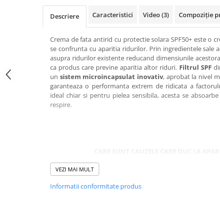
Caracteristici
Video
(3)
Compoziție p
Descriere
Crema de fata antirid cu protectie solara SPF50+
este o c
se confrunta cu aparitia ridurilor. Prin ingredientele sale
asupra ridurilor existente reducand dimensiunile acestora 
ca produs care previne aparitia altor riduri.
Filtrul SPF
di
un
s
istem microincapsulat inovativ
, aprobat la nivel 
garanteaza o performanta extrem de ridicata a factorului
ideal chiar si pentru pielea sensibila, acesta se absoarbe 
respire.
CARE SUNT CAUZELE CARE DUC LA APAR
Desi aparitia ridurilor este normala odata cu inaintarea in 
VEZI MAI MULT
a tenului poate amana aparitia acestora dar si intensi
Informatii conformitate produs
predispuse aparitiei ridurilor sunt fata si gatul, tocmai de
pe ambele zone, atat dimineata cat si seara.
In procesul de imbatranire a tenului are loc o subtiere 
scadere a proliferarii si diferentierii celulare, o degradar