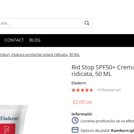
CONTACT
BLOG
duri, Asigura protectie solara ridicata, 50 ML
Rid Stop SPF50+ Crema 
ridicata, 50 ML
Eladerm
10 Review-uri
82,00 Lei
Informatii:
Livrarea produsului se va efec
Opțiuni de plată:
Ramburs (pla