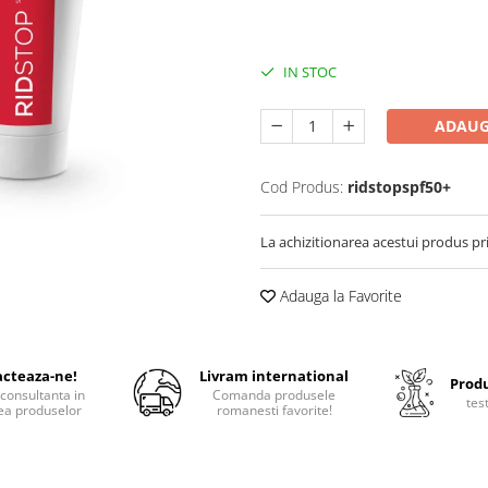
IN STOC
ADAUG
Cod Produs:
ridstopspf50+
La achizitionarea acestui produs pr
Adauga la Favorite
cteaza-ne!
Livram international
Produ
consultanta in
Comanda produsele
tes
ea produselor
romanesti favorite!