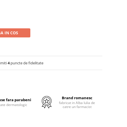
A IN COS
imiti
4
puncte de fidelitate
Brand romanesc
se fara parabeni
fabricat in Alba Iulia de
tate dermatologic
catre un farmacist