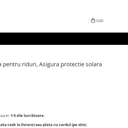
0,00
pentru riduri, Asigura protectie solara
tua in
1-5 zile lucrătoare.
ta cash la livrare) sau plata cu cardul (pe site)