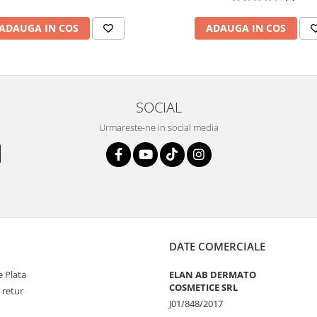
e tigara;
or deoarece radiatiile UV distrug
ADAUGA IN COS
 se intampla si in cazul folosirii
ADAUGA IN COS
tea pielii: fumatul reduce fluxul
subtierea pielii si la aparitia
SOCIAL
e la aparitia ridurilor. Aceste
e” si sa nu mai fie atat de ferma.
Urmareste-ne in social media
DATE COMERCIALE
 Plata
ELAN AB DERMATO
COSMETICE SRL
 retur
J01/848/2017