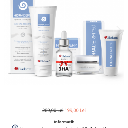
Produse pentru curatare
Creme Emoliente
Creme cu Uree
Produse pentru pete pigmentare
Evidence skincare
Pachete
289,00 Lei
199,00 Lei
Informatii: