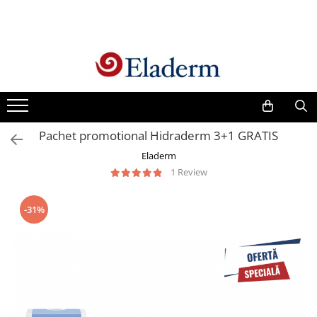
Produse
Vezi toate produsele
Creme cu protectie solara
Produse Antirid
Pachet promotional Hidraderm 3+1 GRATIS
Produse Hidratante
Eladerm
Produse Anticuperozice /
1 Review
Antirozacee
Produse Anti sebum
-31%
Produse Antiacnee
Creme contur ochi
Seruri
Produse Par si Scalp
Lotiuni tonice