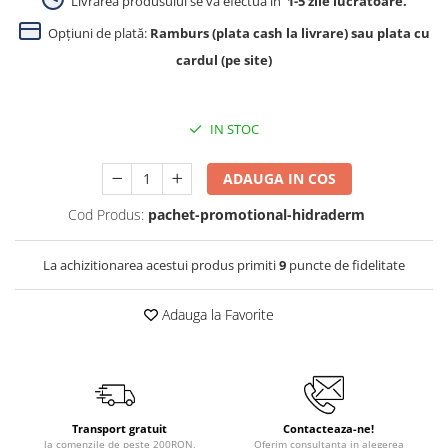
Livrarea produsului se va efectua in
1-5 zile lucrătoare.
Opțiuni de plată:
Ramburs (plata cash la livrare) sau plata cu
cardul (pe site)
IN STOC
ADAUGA IN COS
Cod Produs:
pachet-promotional-hidraderm
La achizitionarea acestui produs primiti
9
puncte de fidelitate
Adauga la Favorite
Transport gratuit
Contacteaza-ne!
la comenzile de peste 200RON,
Oferim consultanta in alegerea