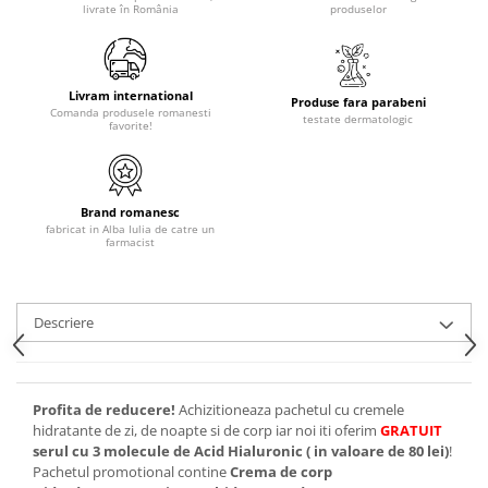
livrate în România
produselor
Livram international
Produse fara parabeni
Comanda produsele romanesti
testate dermatologic
favorite!
Brand romanesc
fabricat in Alba Iulia de catre un
farmacist
Descriere
Profita de reducere!
Achizitioneaza pachetul cu cremele
hidratante de zi, de noapte si de corp iar noi iti oferim
GRATUIT
serul cu 3 molecule de Acid Hialuronic ( in valoare de 80 lei)
!
Pachetul promotional contine
Crema de corp