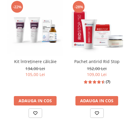
și Factor de Hidratare
-22%
-28%
Ser cu Acid Azelaic și 3 greutăți moleculare de Acid 
Hialuronic
Cremă cu 5% Niacinamidă și 5% complex lipozomal de 
Acid Azelaic
Cremă cu SPF50 și Acid Hialuronic
Kit întreținere călcâie
Pachet antirid Rid Stop
134,00 Lei
152,00 Lei
Gelul de curățare cu Acid Hialuronic, Alantoină și 
105,00 Lei
109,00 Lei
Glicerină 200ml 
(7)
Gelul de curățare Micelium pentru ten normal, uscat și/sau 
deshidratat curăță tenul în profunzime, eliminând impuritățile 
ADAUGA IN COS
ADAUGA IN COS
și excesul de sebum, reîmprospătându-l. Acesta are rol 
hidratant datorită celor 3 ingrediente de bază care asigură și 
buna funcționare a barierei de protecție, extrem de importantă 
în menținerea sănătății pielii. 