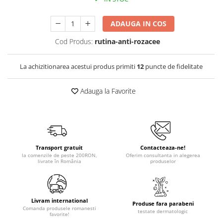
ADAUGA IN COS
Cod Produs:
rutina-anti-rozacee
La achizitionarea acestui produs primiti
12
puncte de fidelitate
Adauga la Favorite
Transport gratuit
Contacteaza-ne!
la comenzile de peste 200RON,
Oferim consultanta in alegerea
livrate în România
produselor
Livram international
Produse fara parabeni
Comanda produsele romanesti
testate dermatologic
favorite!