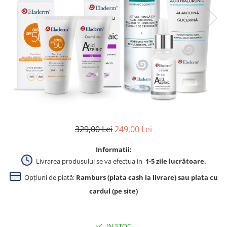
Produse pentru curatare
Creme Emoliente
Creme cu Uree
Produse pentru pete pigmentare
Evidence skincare
Pachete
329,00 Lei
249,00 Lei
Informatii:
Livrarea produsului se va efectua in
1-5 zile lucrătoare.
Opțiuni de plată:
Ramburs (plata cash la livrare) sau plata cu
cardul (pe site)
IN STOC