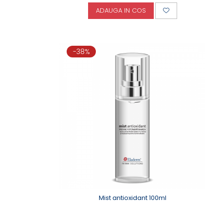
ADAUGA IN COS
-38%
Mist antioxidant 100ml