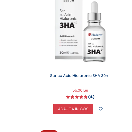
Creme Emoliente
Creme cu Uree
Produse pentru pete pigmentare
Evidence skincare
Pachete
Ser cu Acid Hialuronic 3HA 30ml
55,00 Lei
(4)
ADAUGA IN COS