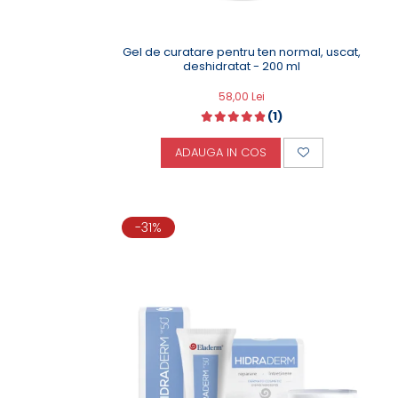
Gel de curatare pentru ten normal, uscat,
deshidratat - 200 ml
58,00 Lei
(1)
ADAUGA IN COS
-31%