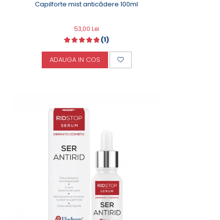
Capilforte mist anticădere 100ml
53,00 Lei
(1)
ADAUGA IN COS