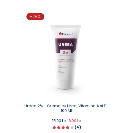
-28%
Ureea 2% - Crema cu Uree, Vitamina A si E -
100 ML
25,00 Lei
18,00 Lei
(4)