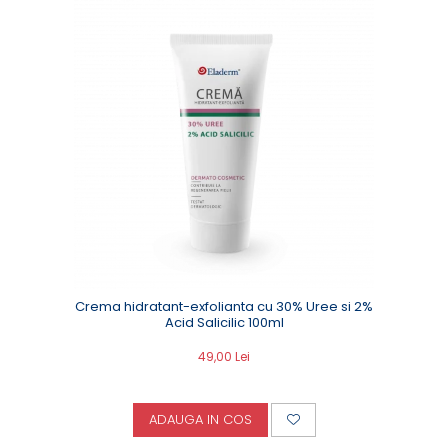
Crema hidratant-exfolianta cu 30% Uree si 2%
Acid Salicilic 100ml
49,00 Lei
ADAUGA IN COS