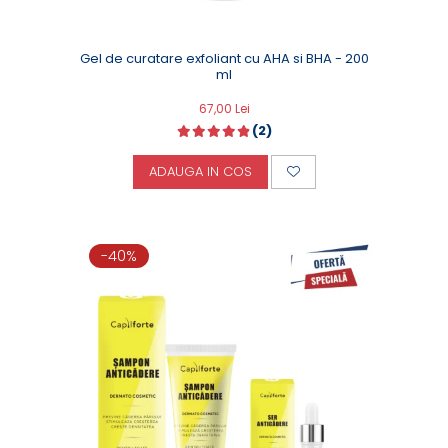
Gel de curatare exfoliant cu AHA si BHA - 200
ml
67,00 Lei
(2)
ADAUGA IN COS
-40%