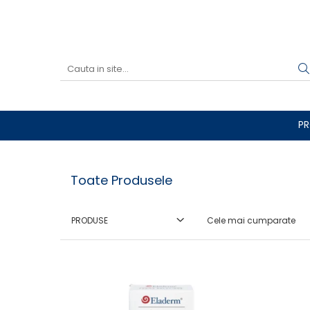
Produse
Vezi toate produsele
Creme cu protectie solara
Produse Antirid
P
Produse Hidratante
Produse Anticuperozice /
Antirozacee
Toate Produsele
Produse Anti sebum
Produse Antiacnee
PRODUSE
Creme contur ochi
Seruri
Produse Par si Scalp
Lotiuni tonice
Produse pentru curatare