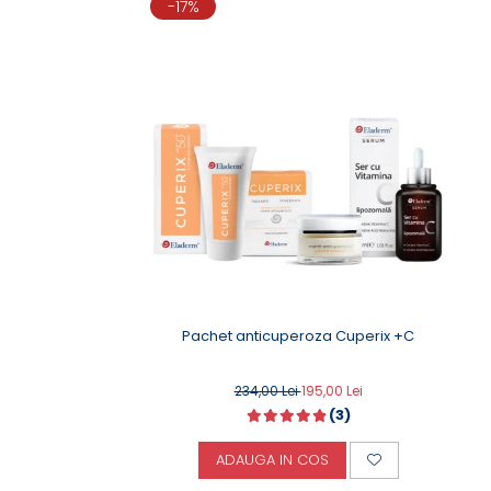
-17%
Pachet anticuperoza Cuperix +C
234,00 Lei
195,00 Lei
(3)
ADAUGA IN COS