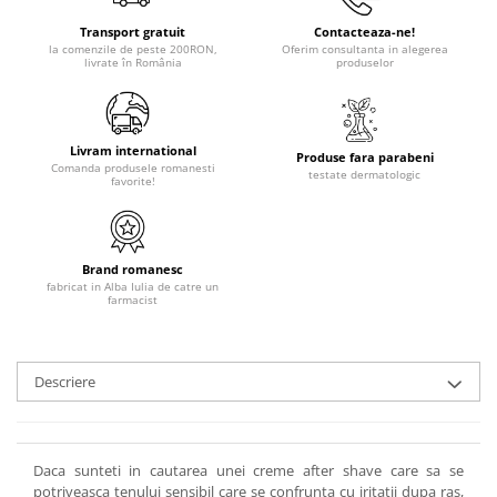
Transport gratuit
Contacteaza-ne!
la comenzile de peste 200RON,
Oferim consultanta in alegerea
livrate în România
produselor
Livram international
Produse fara parabeni
Comanda produsele romanesti
testate dermatologic
favorite!
Brand romanesc
fabricat in Alba Iulia de catre un
farmacist
Descriere
Daca sunteti in cautarea unei creme after shave care sa se
potriveasca tenului sensibil care se confrunta cu iritatii dupa ras,