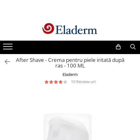
Produse
Vezi toate produsele
Creme cu protectie solara
Produse Antirid
After Shave - Crema pentru piele iritată după
Produse Hidratante
ras - 100 ML
Produse Anticuperozice /
Eladerm
Antirozacee
10 Review-uri
Produse Anti sebum
Produse Antiacnee
Creme contur ochi
Seruri
Produse Par si Scalp
Lotiuni tonice