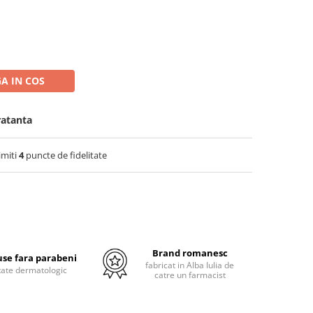
A IN COS
ratanta
imiti
4
puncte de fidelitate
Brand romanesc
se fara parabeni
fabricat in Alba Iulia de
tate dermatologic
catre un farmacist