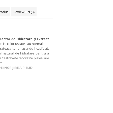
rodus
Review-uri
(3)
 Factor de Hidratare
și
Extract
pecial celor uscate sau normale.
ateaza tenul lasandu-l catifelat.
ul natural de hidratare pentru a
e Castravete racoreste pielea, are
ce.
 INGRIJIRE A PIELII?
rea si pregatirea tenului pentru
duse sunt destinate eliminarii
ltimul pas din etapa de curatare a
entele din urmatoarele produse