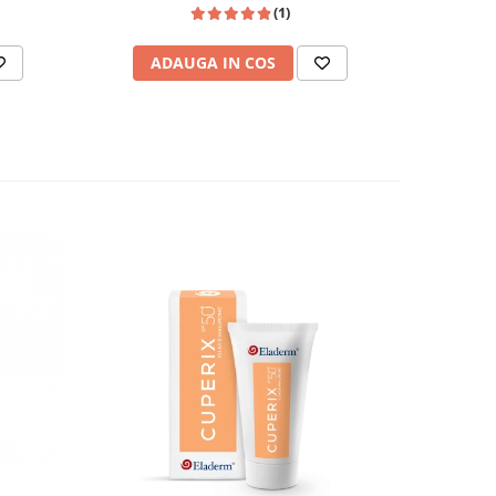
(1)
ADAUGA IN COS
AD
-50%