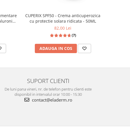
CUPERIX SPF50 - Crema anticuperozica
igmentare
cu protectie solara ridicata - 50ML
aluronic
82,00 Lei
(7)
ADAUGA IN COS
AD
SUPORT CLIENTI
De luni pana vineri, nr. de telefon pentru clienti este
disponibil in intervalul orar 10:00 - 15:30
contact@eladerm.ro