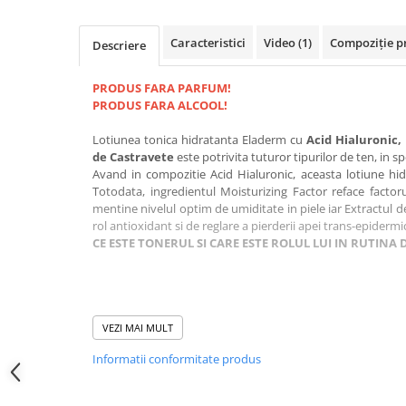
Caracteristici
Video
(1)
Compoziție p
Descriere
PRODUS FARA PARFUM!
PRODUS FARA ALCOOL!
Lotiunea tonica hidratanta Eladerm cu
Acid Hialuronic,
de Castravete
este potrivita tuturor tipurilor de ten, in s
Avand in compozitie Acid Hialuronic, aceasta lotiune hidr
Totodata, ingredientul Moisturizing Factor reface factor
mentine nivelul optim de umiditate in piele iar Extractul d
rol antioxidant si de reglare a pierderii apei trans-epidermi
CE ESTE TONERUL SI CARE ESTE ROLUL LUI IN RUTINA DE
Cel mai important pas al rutinei de ingrijire este curata
tratamentele ce urmeaza a fi aplicate. Daca unele pro
VEZI MAI MULT
impuritatilor de la suprafata pielii, tonerul reprezinta u
Informatii conformitate produs
acesteia, pregatind-o sa absoarba cu usurinta ingredi
aplicate.