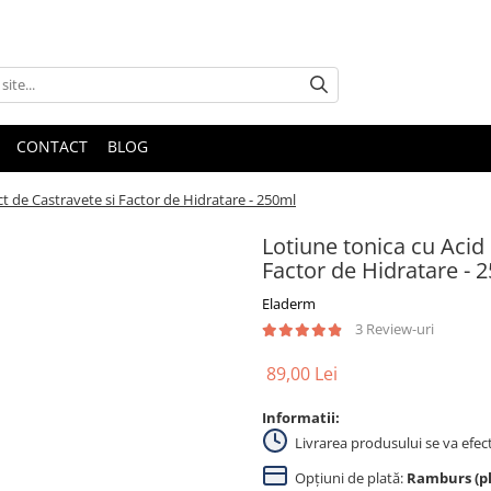
CONTACT
BLOG
ct de Castravete si Factor de Hidratare - 250ml
Lotiune tonica cu Acid 
Factor de Hidratare - 
Eladerm
3 Review-uri
89,00 Lei
Informatii:
Livrarea produsului se va efec
Opțiuni de plată:
Ramburs (pla