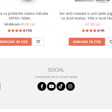
idermice,
mentinand umiditatea
dant
(
Acesta contine antioxidanti
 cu protectie solara ridicata
Ser anti-roseata si anti pete p
arotenul, vitamina C, vitamina A,
SPF50+ 50ML
cu Acid Azelaic 10% si Acid Hi
compozitie vitamina C, este un bun
30ml
57,00 Lei
49,00 Lei
67,00 Lei
re.
(12)
ctul sau revitalizant, stimulator,
(4)
enta.
ADAUGA IN COS
ADAUGA IN COS
 tenul proaspat curatat.
de pe toata fata prin tapotare.
unea tonica, se aplica urmatorul
SOCIAL
Urmareste-ne in social media