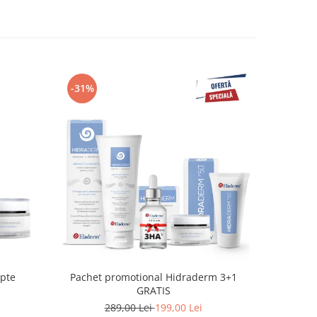
-31%
-36%
apte
Pachet promotional Hidraderm 3+1
Crema hi
GRATIS
289,00 Lei
199,00 Lei