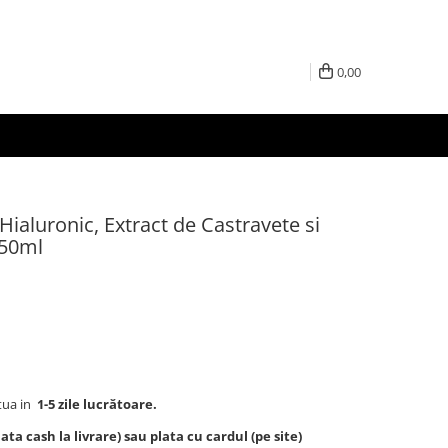
0,00
Hialuronic, Extract de Castravete si
250ml
tua in
1-5 zile lucrătoare.
ta cash la livrare) sau plata cu cardul (pe site)