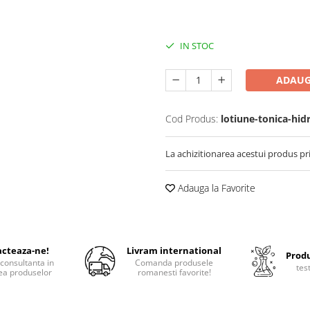
IN STOC
ADAUG
Cod Produs:
lotiune-tonica-hid
La achizitionarea acestui produs pr
Adauga la Favorite
cteaza-ne!
Livram international
Produ
consultanta in
Comanda produsele
tes
ea produselor
romanesti favorite!