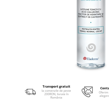
Produse pentru curatare
Creme Emoliente
Creme cu Uree
Produse pentru pete pigmentare
Evidence skincare
Pachete
Transport gratuit
Conta
la comenzile de peste
Oferim 
200RON, livrate în
aleger
România